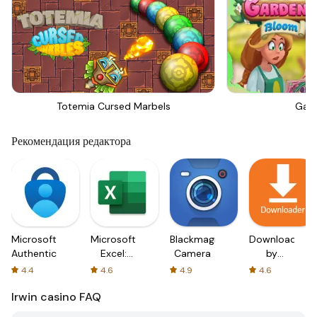
Totemia Cursed Marbels
Gar
Рекомендация редактора
Microsoft
Microsoft
Blackmagic
Downloader
Authenticator
Excel:
Camera
by
Spreadsheets
AFTVnews
4.4
4.6
4.9
4.6
Irwin casino
FAQ