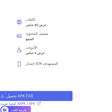
اللغات
عرض 82 عناصر
تصنيف المحتوى
الجميع
الأذونات
عرض 4 عناصر
إصدار SDK المستهدف
)
1.0
(
تحميل APK
كيفية تثبيت ملف XAPK / APK
طريقة اللعب