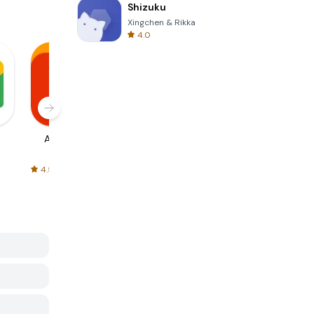
Shizuku
Xingchen & Rikka
4.0
AliExpress
Signal Private
Spotify - Music
Messenger
and Podcasts
4.5
4.3
4.6