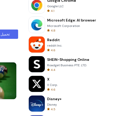
Google Chrome
Google LLC
4.1
Microsoft Edge: AI browser
Microsoft Corporation
4.8
تحميل
Reddit
reddit Inc.
4.6
SHEIN-Shopping Online
Roadget Business PTE. LTD.
4.4
X
X Corp.
4.6
Disney+
Om Nom Run
Disney
4.5