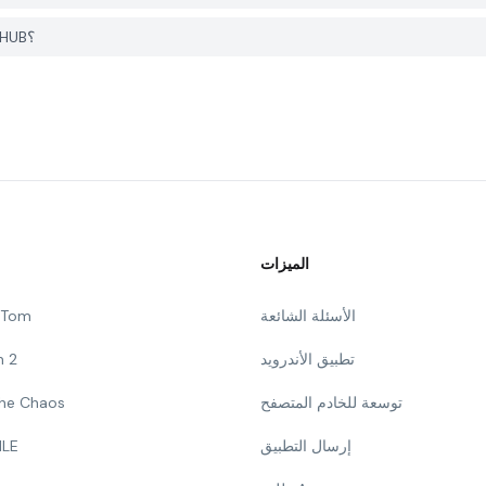
كيف يمكنني الإبلاغ عن مشكلة في WifiHack على PGYER APK HUB؟
الميزات
الأسئلة الشائعة
g Tom
تطبيق الأندرويد
n 2
توسعة للخادم المتصفح
 The Chaos
إرسال التطبيق
ILE