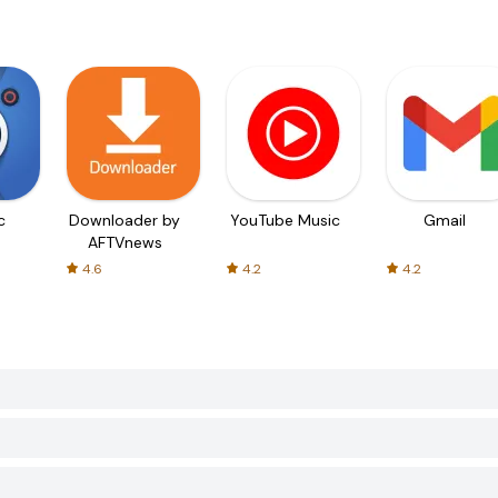
c
Downloader by
YouTube Music
Gmail
AFTVnews
4.6
4.2
4.2