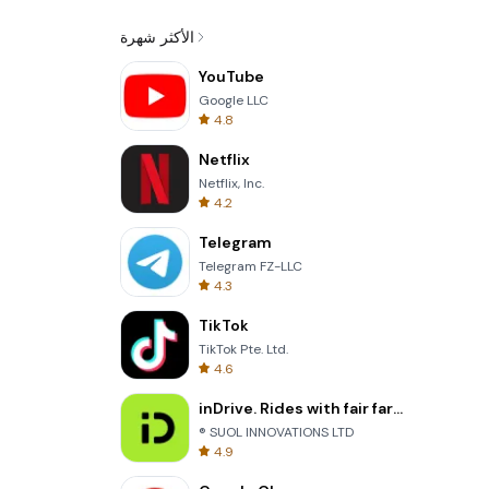
الأكثر شهرة
YouTube
Google LLC
4.8
Netflix
Netflix, Inc.
4.2
Telegram
Telegram FZ-LLC
4.3
TikTok
TikTok Pte. Ltd.
4.6
inDrive. Rides with fair fares
® SUOL INNOVATIONS LTD
4.9