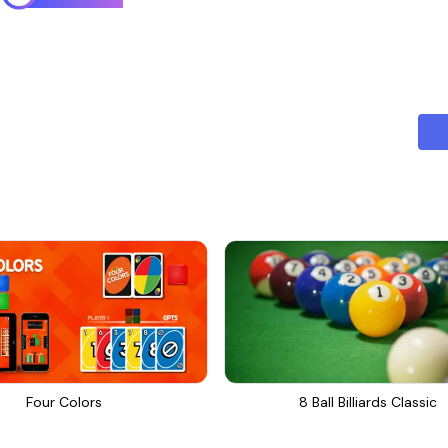
Four Colors
8 Ball Billiards Classic