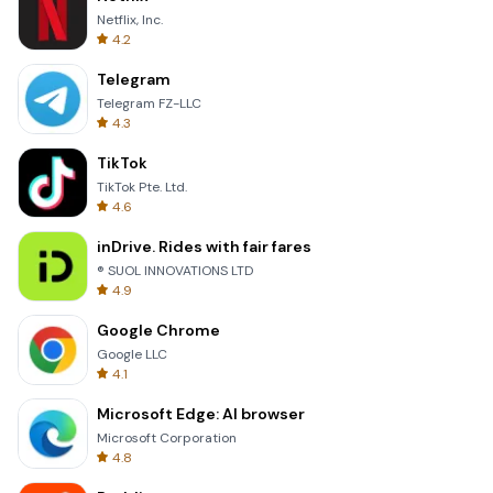
Netflix, Inc.
4.2
Telegram
Telegram FZ-LLC
4.3
TikTok
TikTok Pte. Ltd.
4.6
inDrive. Rides with fair fares
® SUOL INNOVATIONS LTD
4.9
Google Chrome
Google LLC
4.1
Microsoft Edge: AI browser
Microsoft Corporation
4.8