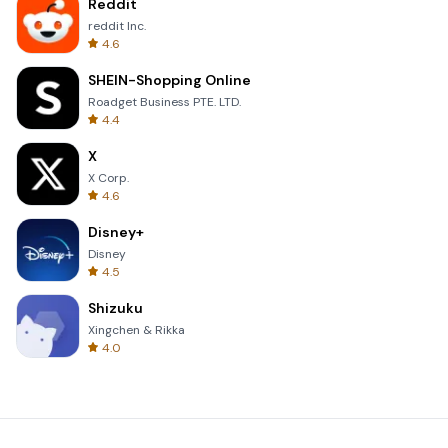
Reddit
reddit Inc.
4.6
SHEIN-Shopping Online
Roadget Business PTE. LTD.
4.4
X
X Corp.
4.6
Disney+
Disney
4.5
Shizuku
Xingchen & Rikka
4.0