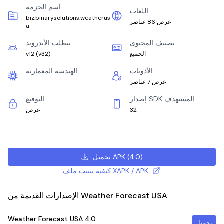
اسم الحزمة
اللغات
biz.binarysolutions.weatherus
عرض 86 عناصر
a
تصنيف المحتوى
يتطلب الأندرويد
الجميع
)
v32
(
v12
الأذونات
الهندسة المعمارية
عرض 7 عناصر
-
إصدار SDK المستهدف
التوقيع
32
عرض
)
4.0
(
تحميل APK
كيفية تثبيت ملف XAPK / APK
الإصدارات القديمة من Weather Forecast USA
Weather Forecast USA
4.0
تحميل