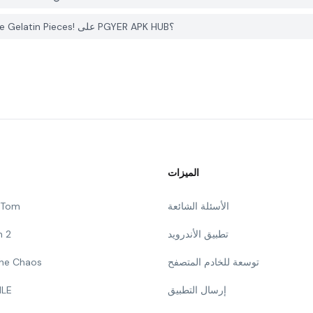
كيف يمكنني الإبلاغ عن مشكلة في Jelly Fit - Slide and Fit The Gelatin Pieces! على PGYER APK HUB؟
الميزات
الأسئلة الشائعة
g Tom
تطبيق الأندرويد
n 2
توسعة للخادم المتصفح
 The Chaos
إرسال التطبيق
ILE