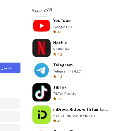
الأكثر شهرة
YouTube
Google LLC
4.8
Netflix
Netflix, Inc.
4.2
Telegram
تحميل
Telegram FZ-LLC
4.3
TikTok
TikTok Pte. Ltd.
4.6
inDrive. Rides with fair fares
® SUOL INNOVATIONS LTD
4.9