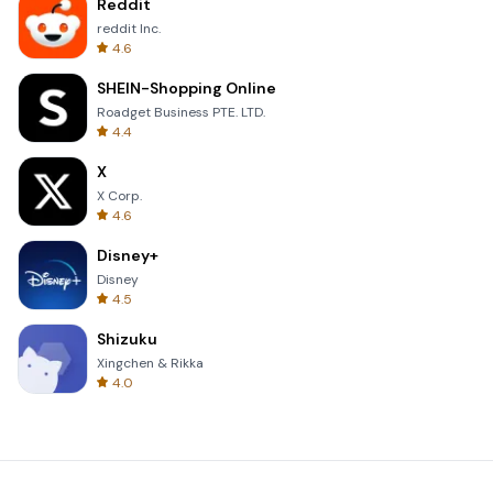
Reddit
reddit Inc.
4.6
SHEIN-Shopping Online
Roadget Business PTE. LTD.
4.4
X
X Corp.
4.6
Disney+
Disney
4.5
Shizuku
Xingchen & Rikka
4.0