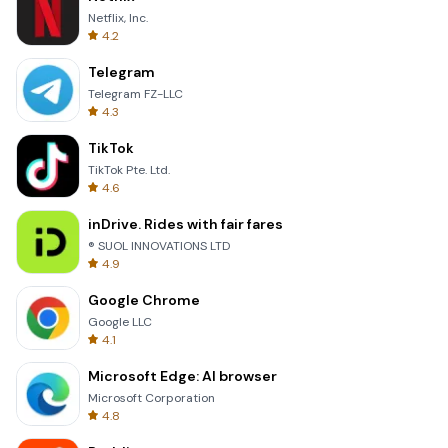
Netflix, Inc.
4.2
Telegram
Telegram FZ-LLC
4.3
TikTok
TikTok Pte. Ltd.
4.6
inDrive. Rides with fair fares
® SUOL INNOVATIONS LTD
4.9
Google Chrome
Google LLC
4.1
Microsoft Edge: AI browser
Microsoft Corporation
4.8