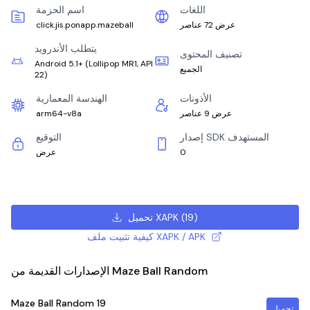
اللغات
اسم الحزمة
عرض 72 عناصر
click.jis.ponapp.mazeball
يتطلب الأندرويد
تصنيف المحتوى
Android 5.1+
(
Lollipop MR1, API
الجميع
22
)
الأذونات
الهندسة المعمارية
عرض 9 عناصر
arm64-v8a
إصدار SDK المستهدف
التوقيع
0
عرض
)
19
(
تحميل XAPK
كيفية تثبيت ملف XAPK / APK
الإصدارات القديمة من Maze Ball Random
Maze Ball Random
19
تحميل