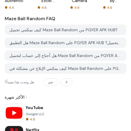
Authenticator
Excel:
Camera
by
Spreadsheets
AFTVnews
4.4
4.6
4.9
4.6
Maze Ball Random
FAQ
كيف يمكنني تحميل Maze Ball Random من PGYER APK HUB؟
هل التطبيق Maze Ball Random على PGYER APK HUB مجاني للتحميل؟
هل أحتاج إلى حساب لتحميل Maze Ball Random من PGYER APK HUB؟
كيف يمكنني الإبلاغ عن مشكلة في Maze Ball Random على PGYER APK HUB؟
لا
نعم
هل وجدت هذا مفيداً؟
الأكثر شهرة
YouTube
Google LLC
4.8
Netflix