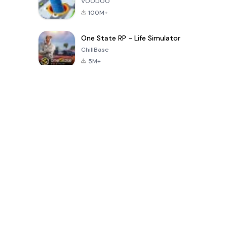
VOODOO
100M+
One State RP - Life Simulator
ChillBase
5M+
الألعاب الشهيرة في الـ30 يومًا الماضية
PUBG MOBILE
Free Fire: The
Toca Life
LITE
Chaos
World: Build
Story
4.0
4.2
4.6