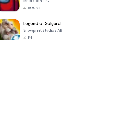
Innersloth LLC
500M+
Legend of Solgard
Snowprint Studios AB
1M+
Call of Duty:
Dream League
Minecraft Trial
Mobile Season
Soccer 2024
3
4.5
4.7
4.8