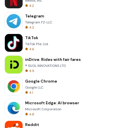
Netflix, Inc.
4.2
Telegram
Telegram FZ-LLC
4.3
TikTok
TikTok Pte. Ltd.
4.6
inDrive. Rides with fair fares
® SUOL INNOVATIONS LTD
4.9
Google Chrome
Google LLC
4.1
Microsoft Edge: AI browser
Microsoft Corporation
4.8
Reddit