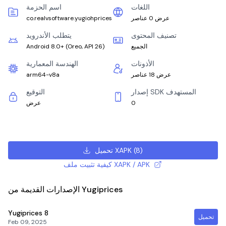
اللغات
اسم الحزمة
عرض 0 عناصر
co.realvsoftware.yugiohprices
تصنيف المحتوى
يتطلب الأندرويد
الجميع
)
Oreo, API 26
(
Android 8.0+
الأذونات
الهندسة المعمارية
عرض 18 عناصر
arm64-v8a
إصدار SDK المستهدف
التوقيع
0
عرض
)
8
(
تحميل XAPK
كيفية تثبيت ملف XAPK / APK
الإصدارات القديمة من Yugiprices
Yugiprices
8
تحميل
Feb 09, 2025