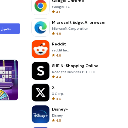
Google Chrome
Google LLC
4.1
Microsoft Edge: AI browser
تحميل
Microsoft Corporation
4.8
Reddit
reddit Inc.
4.6
SHEIN-Shopping Online
Roadget Business PTE. LTD.
4.4
X
X Corp.
4.6
Garden Bloom
Disney+
Disney
4.5