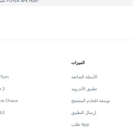
كيف يمكنني الإبلاغ عن مشكلة في Manqoos Moulid Kithab على PGYER APK HUB؟
الميزات
الأسئلة الشائعة
g Tom
تطبيق الأندرويد
n 2
توسعة للخادم المتصفح
 The Chaos
إرسال التطبيق
ILE
طلب App