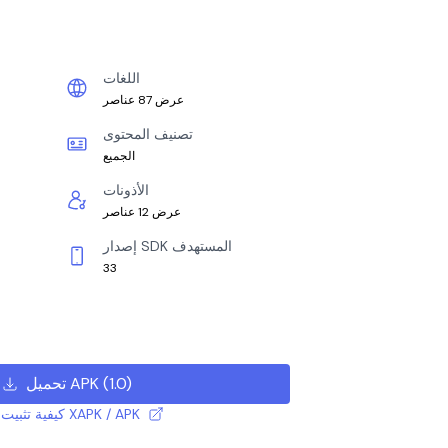
اللغات
عرض 87 عناصر
تصنيف المحتوى
الجميع
الأذونات
عرض 12 عناصر
إصدار SDK المستهدف
33
)
1.0
(
تحميل APK
كيفية تثبيت ملف XAPK / APK