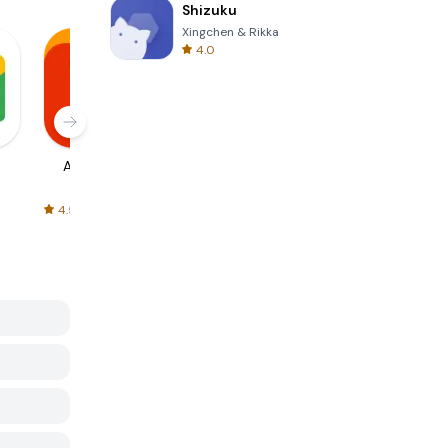
Shizuku
Xingchen & Rikka
4.0
AliExpress
Signal Private
Spotify - Music
Messenger
and Podcasts
4.5
4.3
4.6