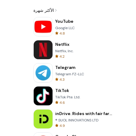
الأكثر شهرة
YouTube
Google LLC
4.8
Netflix
Netflix, Inc.
4.2
Telegram
Telegram FZ-LLC
4.3
TikTok
TikTok Pte. Ltd.
4.6
inDrive. Rides with fair fares
® SUOL INNOVATIONS LTD
4.9