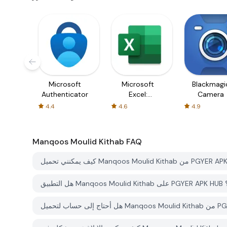
Microsoft
Microsoft
Blackmagi
Authenticator
Excel:
Camera
Spreadsheets
4.4
4.6
4.9
Manqoos Moulid Kithab
FAQ
ل؟