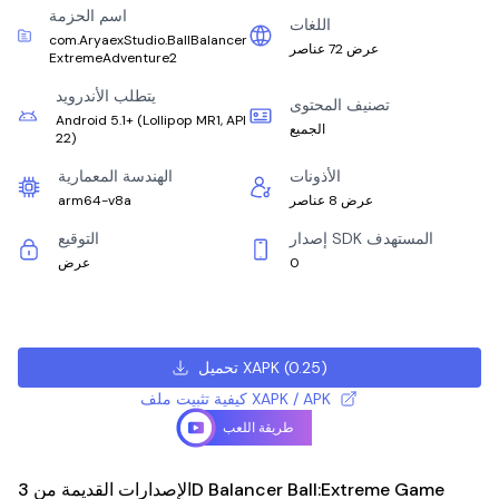
اسم الحزمة
اللغات
com.AryaexStudio.BallBalancer
عرض 72 عناصر
ExtremeAdventure2
يتطلب الأندرويد
تصنيف المحتوى
Android 5.1+
(
Lollipop MR1, API
الجميع
22
)
الأذونات
الهندسة المعمارية
عرض 8 عناصر
arm64-v8a
إصدار SDK المستهدف
التوقيع
0
عرض
)
0.25
(
تحميل XAPK
كيفية تثبيت ملف XAPK / APK
طريقة اللعب
الإصدارات القديمة من 3D Balancer Ball:Extreme Game