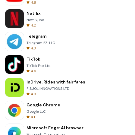
4.8
Netflix
Netflix, Inc.
4.2
Telegram
Telegram FZ-LLC
4.3
TikTok
TikTok Pte. Ltd.
4.6
inDrive. Rides with fair fares
® SUOL INNOVATIONS LTD
4.9
Google Chrome
Google LLC
4.1
Microsoft Edge: AI browser
Microsoft Corporation