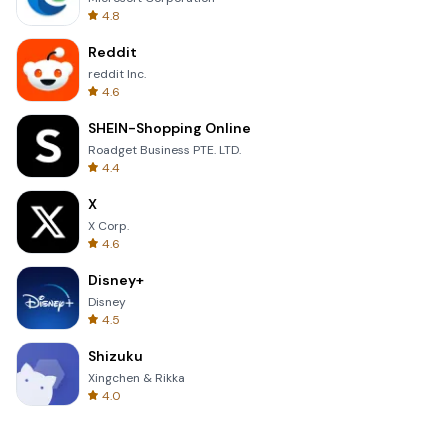
4.8
Reddit
reddit Inc.
4.6
SHEIN-Shopping Online
Roadget Business PTE. LTD.
4.4
X
X Corp.
4.6
Disney+
Disney
4.5
Shizuku
Xingchen & Rikka
4.0