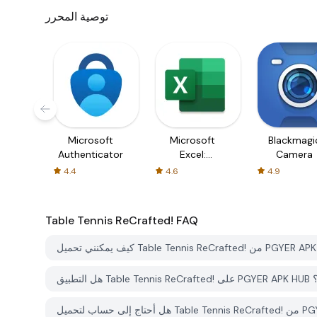
توصية المحرر
Microsoft
Microsoft
Blackmagi
Authenticator
Excel:
Camera
Spreadsheets
4.4
4.6
4.9
Table Tennis ReCrafted!
FAQ
ميل؟