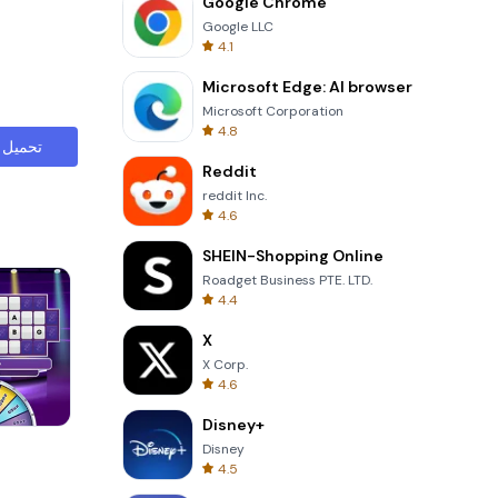
Google Chrome
Google LLC
4.1
Microsoft Edge: AI browser
Microsoft Corporation
4.8
تحميل
Reddit
reddit Inc.
4.6
SHEIN-Shopping Online
Roadget Business PTE. LTD.
4.4
X
X Corp.
4.6
Disney+
Totemia Cursed Marbels
Disney
4.5