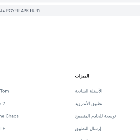
كيف يمكنني الإبلاغ عن مشكلة في Table Tennis ReCrafted! على PGYER APK HUB؟
الميزات
الأسئلة الشائعة
g Tom
تطبيق الأندرويد
n 2
توسعة للخادم المتصفح
 The Chaos
إرسال التطبيق
ILE