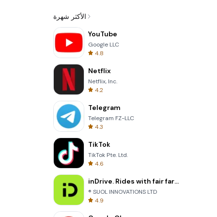
الأكثر شهرة
YouTube
Google LLC
4.8
Netflix
Netflix, Inc.
4.2
Telegram
Telegram FZ-LLC
4.3
TikTok
TikTok Pte. Ltd.
4.6
inDrive. Rides with fair fares
® SUOL INNOVATIONS LTD
4.9