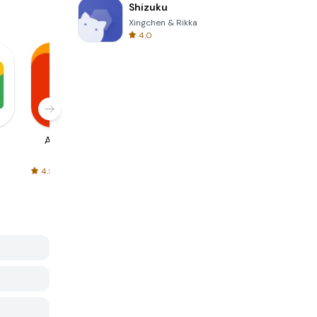
Shizuku
Xingchen & Rikka
4.0
AliExpress
Signal Private
Spotify - Music
Messenger
and Podcasts
4.5
4.3
4.6