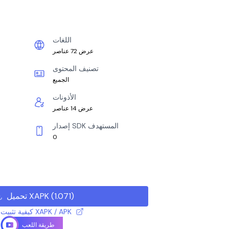
اللغات
عرض 72 عناصر
تصنيف المحتوى
الجميع
الأذونات
عرض 14 عناصر
إصدار SDK المستهدف
0
)
1.071
(
تحميل XAPK
كيفية تثبيت ملف XAPK / APK
طريقة اللعب