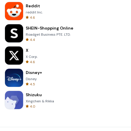
Reddit
reddit Inc.
4.6
SHEIN-Shopping Online
Roadget Business PTE. LTD.
4.4
X
X Corp.
4.6
Disney+
Disney
4.5
Shizuku
Xingchen & Rikka
4.0