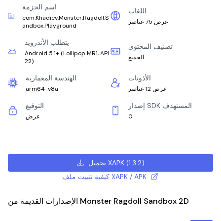
اسم الحزمة
اللغات
com.Khadiev.Monster.Ragdoll.S
عرض 75 عناصر
andbox.Playground
يتطلب الأندرويد
تصنيف المحتوى
Android 5.1+
(
Lollipop MR1, API
الجميع
22
)
الأذونات
الهندسة المعمارية
عرض 12 عناصر
arm64-v8a
إصدار SDK المستهدف
التوقيع
0
عرض
)
1.3.2
(
تحميل XAPK
كيفية تثبيت ملف XAPK / APK
الإصدارات القديمة من Monster Ragdoll Sandbox 2D