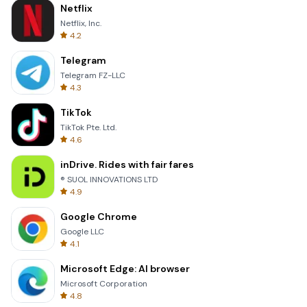
Netflix
Netflix, Inc.
4.2
Telegram
Telegram FZ-LLC
4.3
TikTok
TikTok Pte. Ltd.
4.6
inDrive. Rides with fair fares
® SUOL INNOVATIONS LTD
4.9
Google Chrome
Google LLC
4.1
Microsoft Edge: AI browser
Microsoft Corporation
4.8