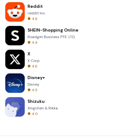
Reddit
reddit Inc.
4.6
SHEIN-Shopping Online
Roadget Business PTE. LTD.
4.4
X
X Corp.
4.6
Disney+
Disney
4.5
Shizuku
Xingchen & Rikka
4.0