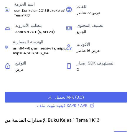
اسم الحزمة
اللغات
com.Kurikulum2013.BukuKelas1
عرض 72 عناصر
Tema1K13
تصنيف المحتوى
يتطلب الأندرويد
الجميع
)
N, API 24
(
Android 7.0+
الهندسة المعمارية
الأذونات
arm64-v8a, armeabi-v7a, mips,
عرض 16 عناصر
mips64, x86, x86_64
إصدار SDK المستهدف
التوقيع
0
عرض
)
3.0
(
تحميل APK
كيفية تثبيت ملف XAPK / APK
الإصدارات القديمة من Buku Kelas 1 Tema 1 K13