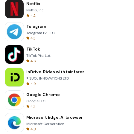
Netflix
Netflix, Inc.
4.2
Telegram
Telegram FZ-LLC
4.3
TikTok
TikTok Pte. Ltd.
4.6
inDrive. Rides with fair fares
® SUOL INNOVATIONS LTD
4.9
Google Chrome
Google LLC
4.1
Microsoft Edge: AI browser
Microsoft Corporation
4.8