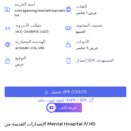
اسم الحزمة
اللغات
com.agaming.mentalhospitaliv
عرض 1 عناصر
hd
تصنيف المحتوى
يتطلب الأندرويد
الجميع
)
v23
(
v6.0-2438415
الأذونات
الهندسة المعمارية
عرض 5 عناصر
armeabi-v7a, x86
التوقيع
إصدار SDK المستهدف
عرض
)
1.00.01
(
تحميل APK
كيفية تثبيت ملف XAPK / APK
طريقة اللعب
الإصدارات القديمة من Mental Hospital IV HD