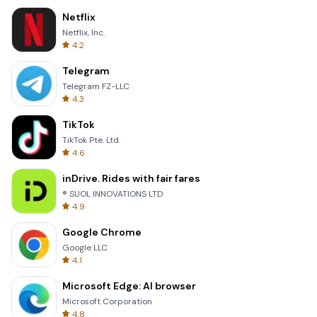
Netflix
Netflix, Inc.
4.2
Telegram
Telegram FZ-LLC
4.3
TikTok
TikTok Pte. Ltd.
4.6
inDrive. Rides with fair fares
® SUOL INNOVATIONS LTD
4.9
Google Chrome
Google LLC
4.1
Microsoft Edge: AI browser
Microsoft Corporation
4.8