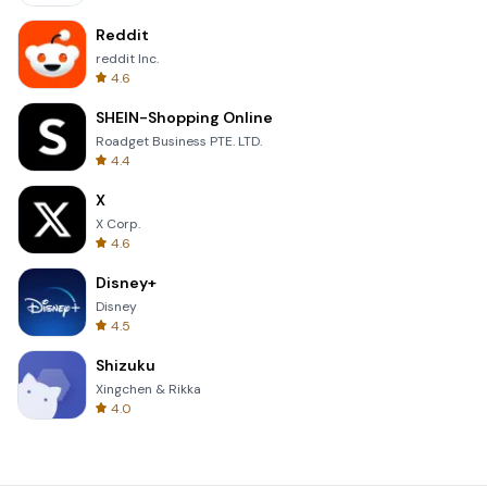
Reddit
reddit Inc.
4.6
SHEIN-Shopping Online
Roadget Business PTE. LTD.
4.4
X
X Corp.
4.6
Disney+
Disney
4.5
Shizuku
Xingchen & Rikka
4.0