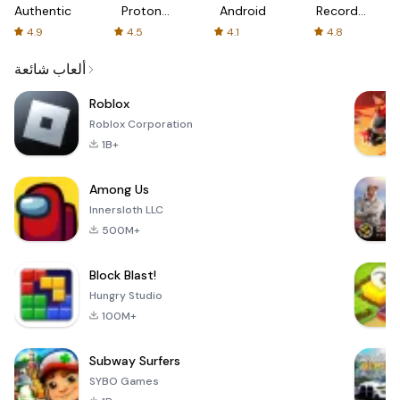
Authenticator
Proton:
Android
Recorder
Fast &
-
4.9
4.5
4.1
4.8
Secure
XRecorder
VPN
ألعاب شائعة
Roblox
Roblox Corporation
1B+
Among Us
Innersloth LLC
500M+
Block Blast!
Hungry Studio
100M+
Subway Surfers
SYBO Games