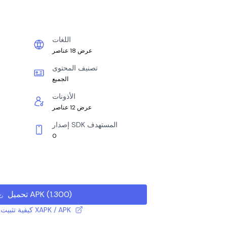
اللغات
عرض 18 عناصر
تصنيف المحتوى
الجميع
الأذونات
عرض 12 عناصر
إصدار SDK المستهدف
0
)
1.300
(
تحميل APK
كيفية تثبيت ملف XAPK / APK