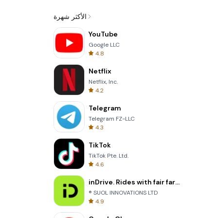
الأكثر شهرة
YouTube
Google LLC
4.8
Netflix
Netflix, Inc.
4.2
Telegram
Telegram FZ-LLC
4.3
TikTok
TikTok Pte. Ltd.
4.6
inDrive. Rides with fair fares
® SUOL INNOVATIONS LTD
4.9