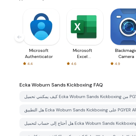
Microsoft
Microsoft
Blackmagi
Authenticator
Excel:
Camera
Spreadsheets
4.4
4.6
4.9
Ecka Woburn Sands Kickboxing
FAQ