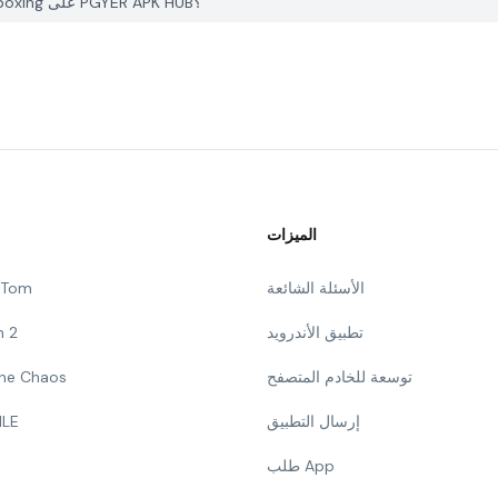
كيف يمكنني الإبلاغ عن مشكلة في Ecka Woburn Sands Kickboxing على PGYER APK HUB؟
الميزات
الأسئلة الشائعة
g Tom
تطبيق الأندرويد
n 2
توسعة للخادم المتصفح
 The Chaos
إرسال التطبيق
ILE
طلب App