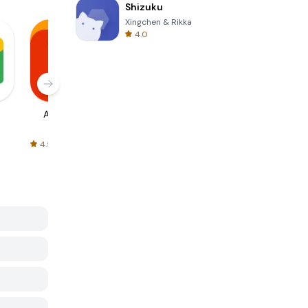
Shizuku
Xingchen & Rikka
4.0
AliExpress
Signal Private
Spotify - Music
Messenger
and Podcasts
4.5
4.3
4.6