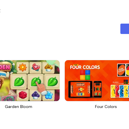
ا
Garden Bloom
Four Colors