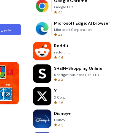
Google Chrome
Google LLC
4.1
Microsoft Edge: AI browser
تحميل
Microsoft Corporation
4.8
Reddit
reddit Inc.
4.6
SHEIN-Shopping Online
Roadget Business PTE. LTD.
4.4
X
X Corp.
4.6
Perfect Piano
Disney+
Disney
4.5