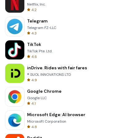
Netflix, Inc.
4.2
Telegram
Telegram FZ-LLC
4.3
TikTok
TikTok Pte. Ltd.
4.6
inDrive. Rides with fair fares
® SUOL INNOVATIONS LTD
4.9
Google Chrome
Google LLC
4.1
Microsoft Edge: AI browser
Microsoft Corporation
4.8