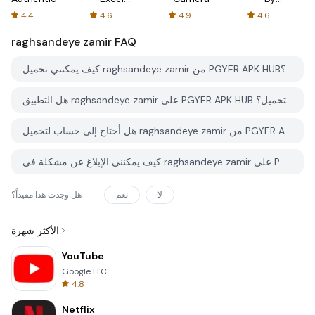
Spreadsheets
AFTVnews
4.4
4.6
4.9
4.6
raghsandeye zamir
FAQ
كيف يمكنني تحميل raghsandeye zamir من PGYER APK HUB؟
هل التطبيق raghsandeye zamir على PGYER APK HUB مجاني للتحميل؟
هل أحتاج إلى حساب لتحميل raghsandeye zamir من PGYER APK HUB؟
كيف يمكنني الإبلاغ عن مشكلة في raghsandeye zamir على PGYER APK HUB؟
لا
نعم
هل وجدت هذا مفيداً؟
الأكثر شهرة
YouTube
Google LLC
4.8
Netflix