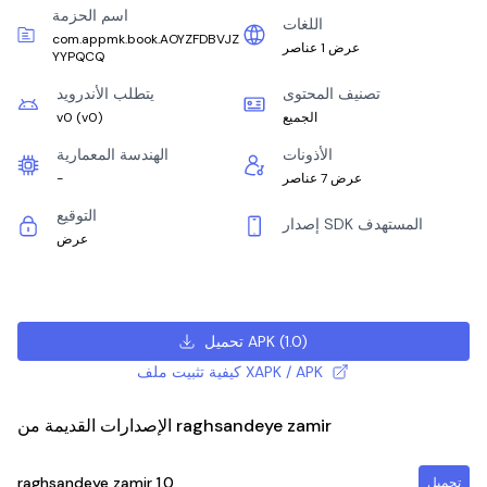
اسم الحزمة
اللغات
com.appmk.book.AOYZFDBVJZ
عرض 1 عناصر
YYPQCQ
تصنيف المحتوى
يتطلب الأندرويد
الجميع
)
v0
(
v0
الأذونات
الهندسة المعمارية
عرض 7 عناصر
-
التوقيع
إصدار SDK المستهدف
عرض
)
1.0
(
تحميل APK
كيفية تثبيت ملف XAPK / APK
الإصدارات القديمة من raghsandeye zamir
raghsandeye zamir
1.0
تحميل