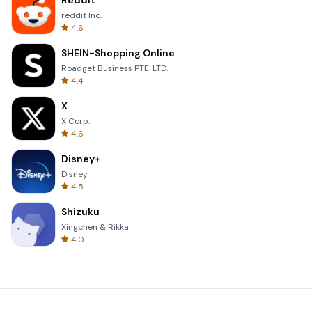
Reddit
reddit Inc.
4.6
SHEIN-Shopping Online
Roadget Business PTE. LTD.
4.4
X
X Corp.
4.6
Disney+
Disney
4.5
Shizuku
Xingchen & Rikka
4.0