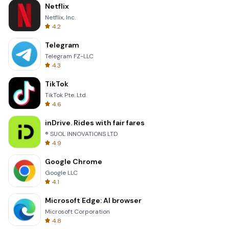
Netflix
Netflix, Inc.
4.2
Telegram
Telegram FZ-LLC
4.3
TikTok
TikTok Pte. Ltd.
4.6
inDrive. Rides with fair fares
® SUOL INNOVATIONS LTD
4.9
Google Chrome
Google LLC
4.1
Microsoft Edge: AI browser
Microsoft Corporation
4.8