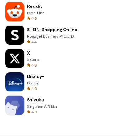
Reddit
reddit Inc.
4.6
SHEIN-Shopping Online
Roadget Business PTE. LTD.
4.4
X
X Corp.
4.6
Disney+
Disney
4.5
Shizuku
Xingchen & Rikka
4.0