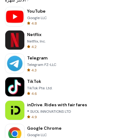
الأكثر شهرة
YouTube
Google LLC
4.8
Netflix
Netflix, Inc.
4.2
Telegram
Telegram FZ-LLC
4.3
TikTok
TikTok Pte. Ltd.
4.6
inDrive. Rides with fair fares
® SUOL INNOVATIONS LTD
4.9
Google Chrome
Google LLC