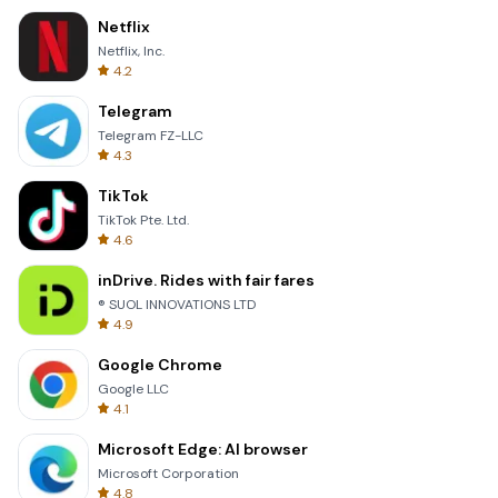
Netflix
Netflix, Inc.
4.2
Telegram
Telegram FZ-LLC
4.3
TikTok
TikTok Pte. Ltd.
4.6
inDrive. Rides with fair fares
® SUOL INNOVATIONS LTD
4.9
Google Chrome
Google LLC
4.1
Microsoft Edge: AI browser
Microsoft Corporation
4.8