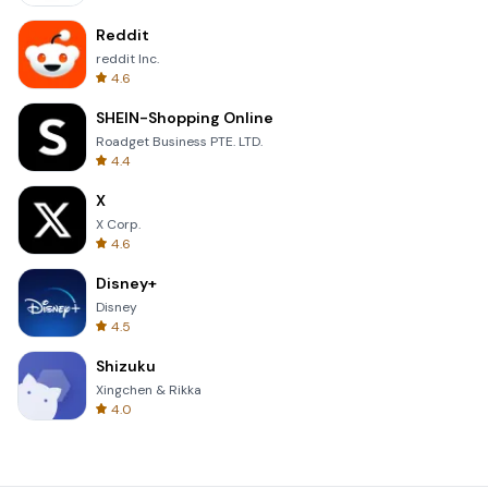
Reddit
reddit Inc.
4.6
SHEIN-Shopping Online
Roadget Business PTE. LTD.
4.4
X
X Corp.
4.6
Disney+
Disney
4.5
Shizuku
Xingchen & Rikka
4.0