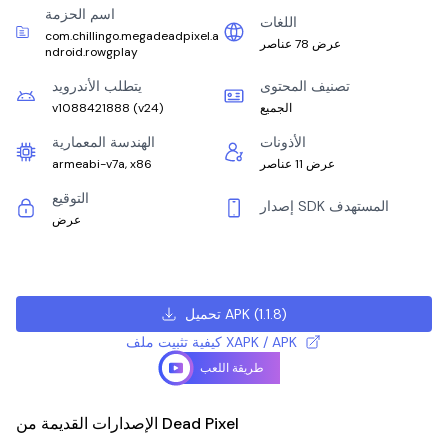
اسم الحزمة
اللغات
com.chillingo.megadeadpixel.a
عرض 78 عناصر
ndroid.rowgplay
تصنيف المحتوى
يتطلب الأندرويد
الجميع
)
v24
(
v1088421888
الأذونات
الهندسة المعمارية
عرض 11 عناصر
armeabi-v7a, x86
التوقيع
إصدار SDK المستهدف
عرض
)
1.1.8
(
تحميل APK
كيفية تثبيت ملف XAPK / APK
طريقة اللعب
الإصدارات القديمة من Dead Pixel