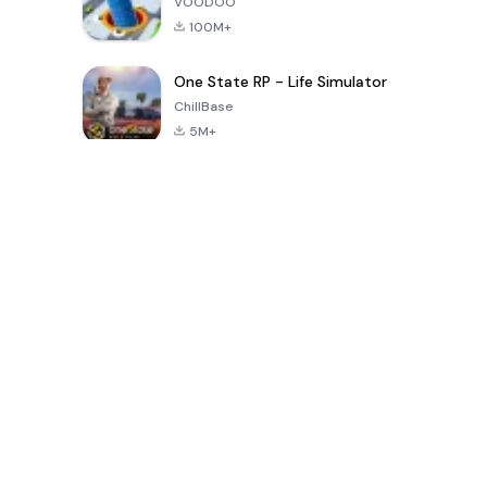
VOODOO
100M+
One State RP - Life Simulator
ChillBase
5M+
الألعاب الشهيرة في الـ30 يومًا الماضية
PUBG MOBILE
Free Fire: The
Toca Life
LITE
Chaos
World: Build
Story
4.0
4.2
4.6