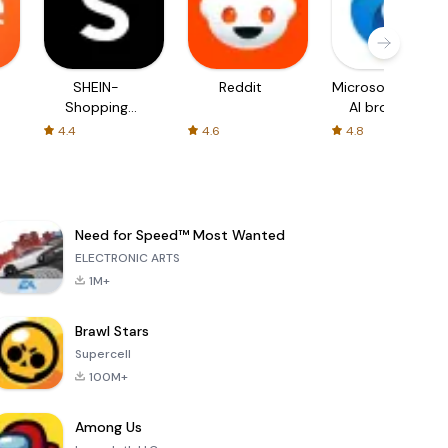
SHEIN-
Reddit
Microsoft Edge:
Shopping
AI browser
Online
4.4
4.6
4.8
Need for Speed™ Most Wanted
ELECTRONIC ARTS
1M+
Brawl Stars
Supercell
100M+
Among Us