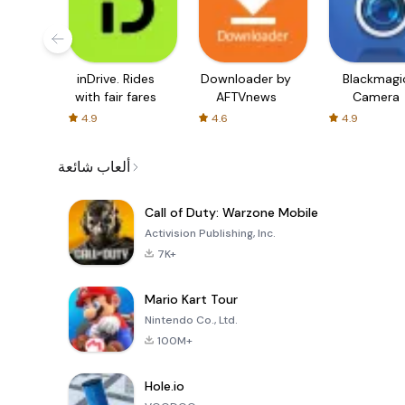
inDrive. Rides
Downloader by
Blackmagi
with fair fares
AFTVnews
Camera
4.9
4.6
4.9
ألعاب شائعة
Call of Duty: Warzone Mobile
Activision Publishing, Inc.
7K+
Mario Kart Tour
Nintendo Co., Ltd.
100M+
Hole.io