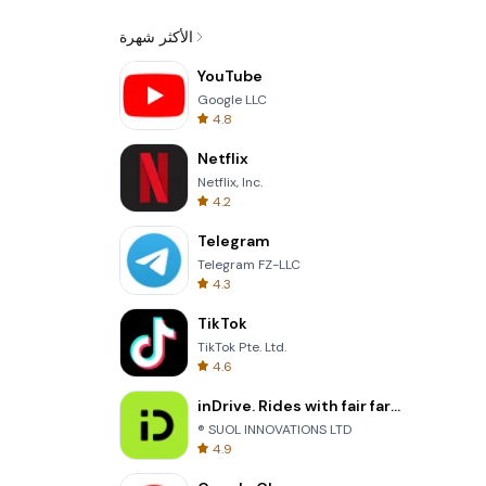
الأكثر شهرة
YouTube
Google LLC
4.8
Netflix
Netflix, Inc.
4.2
Telegram
Telegram FZ-LLC
4.3
TikTok
TikTok Pte. Ltd.
4.6
inDrive. Rides with fair fares
® SUOL INNOVATIONS LTD
4.9