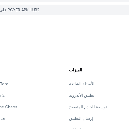
كيف يمكنني الإبلاغ عن مشكلة في Slavi: DeFi Crypto Wallet على PGYER APK HUB؟
الميزات
الأسئلة الشائعة
g Tom
تطبيق الأندرويد
n 2
توسعة للخادم المتصفح
 The Chaos
إرسال التطبيق
ILE