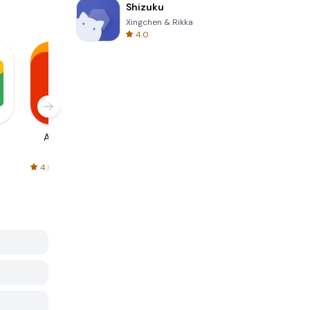
Shizuku
Xingchen & Rikka
4.0
AliExpress
Signal Private
Spotify - Music
Messenger
and Podcasts
4.5
4.3
4.6