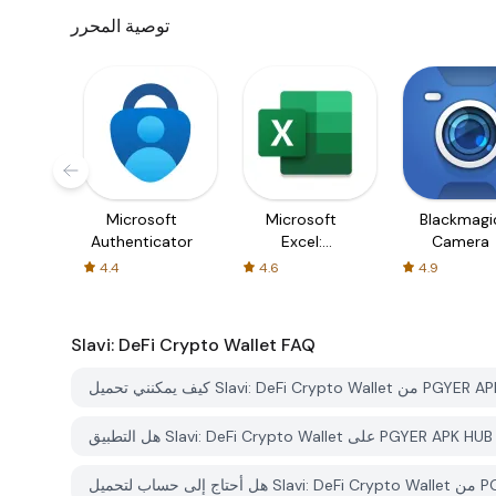
توصية المحرر
Microsoft
Microsoft
Blackmagi
Authenticator
Excel:
Camera
Spreadsheets
4.4
4.6
4.9
Slavi: DeFi Crypto Wallet
FAQ