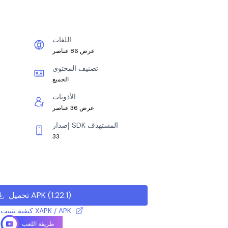
اللغات
عرض 86 عناصر
تصنيف المحتوى
الجميع
الأذونات
عرض 36 عناصر
إصدار SDK المستهدف
33
)
1.22.1
(
تحميل APK
كيفية تثبيت ملف XAPK / APK
طريقة اللعب