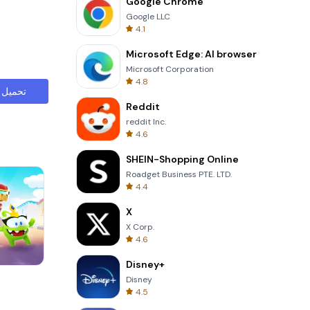
Google Chrome
Google LLC
4.1
Microsoft Edge: AI browser
Microsoft Corporation
4.8
تحميل
Reddit
reddit Inc.
4.6
SHEIN-Shopping Online
Roadget Business PTE. LTD.
4.4
X
X Corp.
4.6
Disney+
Tower Crash 3D
Disney
4.5