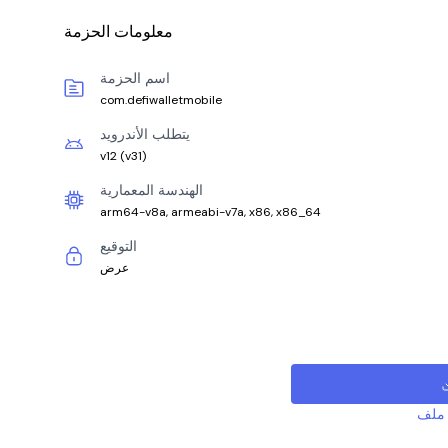
معلومات الحزمة
اسم الحزمة
com.defiwalletmobile
يتطلب الأندرويد
v12
(
v31
)
الهندسة المعمارية
arm64-v8a, armeabi-v7a, x86, x86_64
التوقيع
عرض