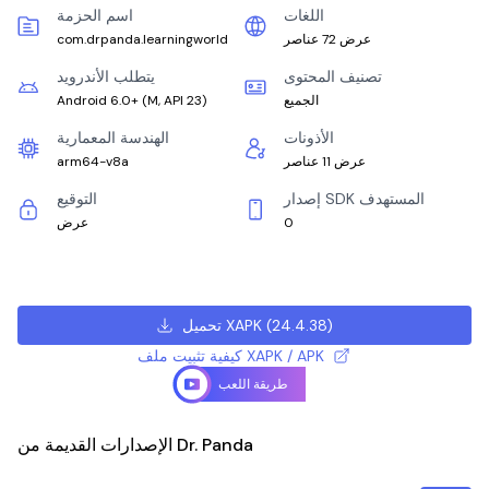
اللغات
اسم الحزمة
عرض 72 عناصر
com.drpanda.learningworld
تصنيف المحتوى
يتطلب الأندرويد
الجميع
)
M, API 23
(
Android 6.0+
الأذونات
الهندسة المعمارية
عرض 11 عناصر
arm64-v8a
إصدار SDK المستهدف
التوقيع
0
عرض
)
24.4.38
(
تحميل XAPK
كيفية تثبيت ملف XAPK / APK
طريقة اللعب
الإصدارات القديمة من Dr. Panda