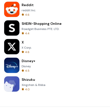
Reddit
reddit Inc.
4.6
SHEIN-Shopping Online
Roadget Business PTE. LTD.
4.4
X
X Corp.
4.6
Disney+
Disney
4.5
Shizuku
Xingchen & Rikka
4.0