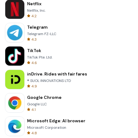
Netflix
Netflix, Inc.
4.2
Telegram
Telegram FZ-LLC
4.3
TikTok
TikTok Pte. Ltd.
4.6
inDrive. Rides with fair fares
® SUOL INNOVATIONS LTD
4.9
Google Chrome
Google LLC
4.1
Microsoft Edge: AI browser
Microsoft Corporation
4.8