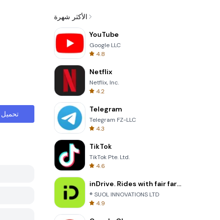
الأكثر شهرة
YouTube
Google LLC
4.8
Netflix
Netflix, Inc.
4.2
Telegram
تحميل
Telegram FZ-LLC
4.3
TikTok
TikTok Pte. Ltd.
4.6
inDrive. Rides with fair fares
® SUOL INNOVATIONS LTD
4.9