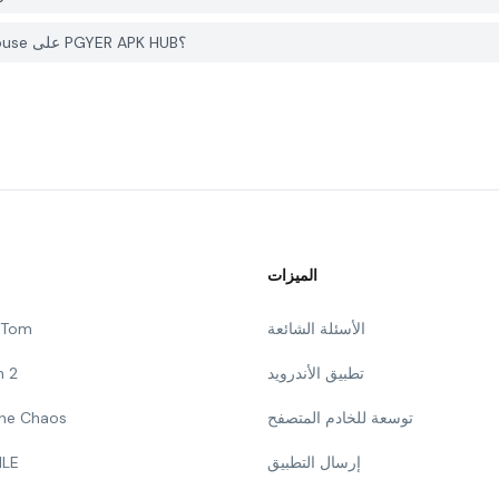
كيف يمكنني الإبلاغ عن مشكلة في Granny Momo Escape House على PGYER APK HUB؟
الميزات
الأسئلة الشائعة
g Tom
تطبيق الأندرويد
n 2
توسعة للخادم المتصفح
 The Chaos
إرسال التطبيق
ILE