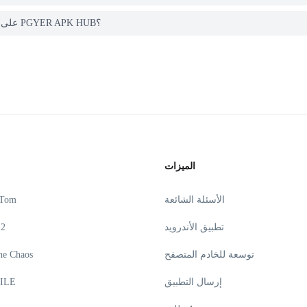
كيف يمكنني الإبلاغ عن مشكلة في Epic Battle: Civilization War على PGYER APK HUB؟
الميزات
الأسئلة الشائعة
 Tom
تطبيق الأندرويد
 2
توسعة للخادم المتصفح
he Chaos
إرسال التطبيق
ILE