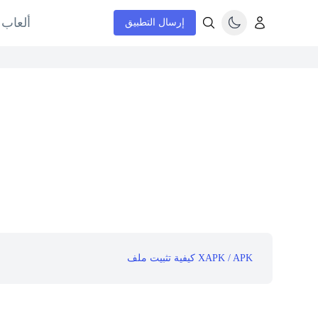
ألعاب 
إرسال التطبيق
كيفية تثبيت ملف XAPK / APK