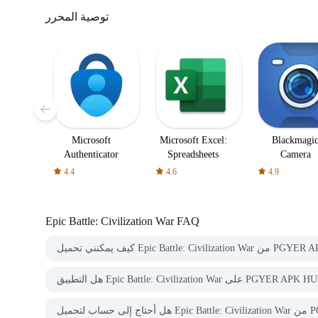
توصية المحرر
Microsoft
Microsoft Excel:
Blackmagi
Authenticator
Spreadsheets
Camera
4.4
4.6
4.9
Epic Battle: Civilization War
FAQ