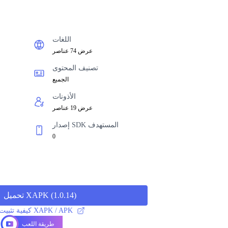
اللغات
عرض 74 عناصر
تصنيف المحتوى
الجميع
الأذونات
عرض 19 عناصر
إصدار SDK المستهدف
0
)
1.0.14
(
تحميل XAPK
كيفية تثبيت ملف XAPK / APK
طريقة اللعب