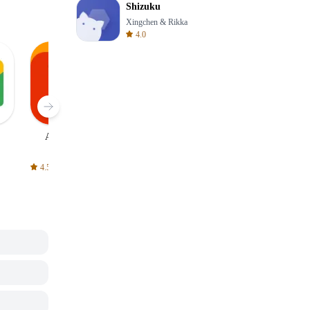
Shizuku
Xingchen & Rikka
4.0
AliExpress
Signal Private
Spotify - Music
Messenger
and Podcasts
4.5
4.3
4.6