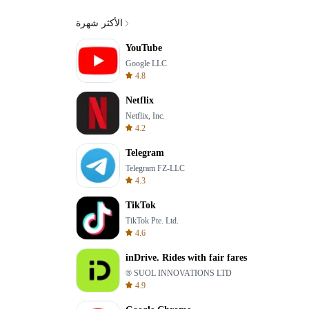
الأكثر شهرة
YouTube
Google LLC
4.8
Netflix
Netflix, Inc.
4.2
Telegram
Telegram FZ-LLC
4.3
TikTok
TikTok Pte. Ltd.
4.6
inDrive. Rides with fair fares
® SUOL INNOVATIONS LTD
4.9