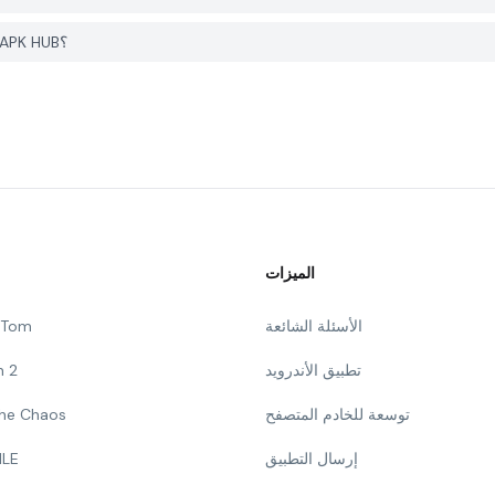
كيف يمكنني الإبلاغ عن مشكلة في File Recovery على PGYER APK HUB؟
الميزات
الأسئلة الشائعة
g Tom
تطبيق الأندرويد
n 2
توسعة للخادم المتصفح
 The Chaos
إرسال التطبيق
ILE