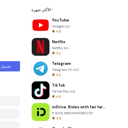
الأكثر شهرة
YouTube
Google LLC
4.8
Netflix
Netflix, Inc.
4.2
Telegram
تحميل
Telegram FZ-LLC
4.3
TikTok
TikTok Pte. Ltd.
4.6
inDrive. Rides with fair fares
® SUOL INNOVATIONS LTD
4.9