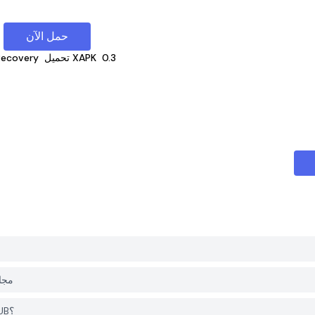
حمل الآن
0.3
تحميل XAPK
 Recovery
هل التطبيق y
هل أحتاج إلى حساب لتحميل File Recovery من PGYER APK HUB؟