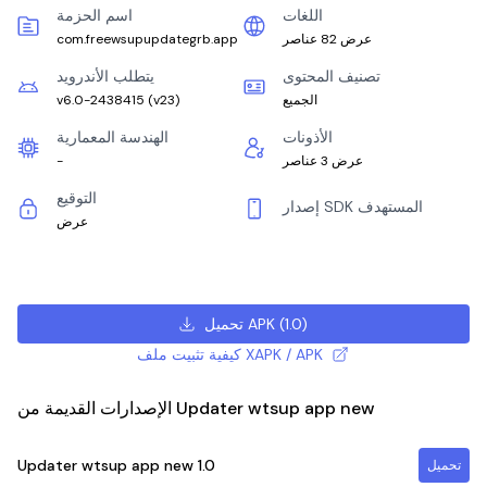
اللغات
اسم الحزمة
عرض 82 عناصر
com.freewsupupdategrb.app
تصنيف المحتوى
يتطلب الأندرويد
الجميع
)
v23
(
v6.0-2438415
الأذونات
الهندسة المعمارية
عرض 3 عناصر
-
التوقيع
إصدار SDK المستهدف
عرض
)
1.0
(
تحميل APK
كيفية تثبيت ملف XAPK / APK
الإصدارات القديمة من Updater wtsup app new
Updater wtsup app new
1.0
تحميل