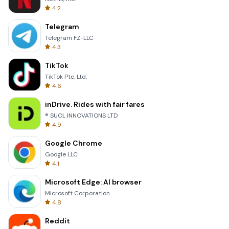
4.2
Telegram
Telegram FZ-LLC
4.3
TikTok
TikTok Pte. Ltd.
4.6
inDrive. Rides with fair fares
® SUOL INNOVATIONS LTD
4.9
Google Chrome
Google LLC
4.1
Microsoft Edge: AI browser
Microsoft Corporation
4.8
Reddit