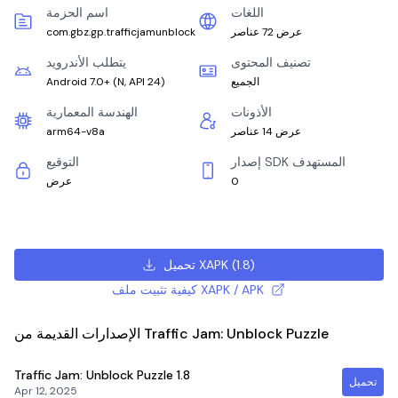
اللغات
اسم الحزمة
عرض 72 عناصر
com.gbz.gp.trafficjamunblock
تصنيف المحتوى
يتطلب الأندرويد
الجميع
)
N, API 24
(
Android 7.0+
الأذونات
الهندسة المعمارية
عرض 14 عناصر
arm64-v8a
إصدار SDK المستهدف
التوقيع
0
عرض
)
1.8
(
تحميل XAPK
كيفية تثبيت ملف XAPK / APK
الإصدارات القديمة من Traffic Jam: Unblock Puzzle
Traffic Jam: Unblock Puzzle
1.8
تحميل
Apr 12, 2025