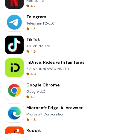
Netflix, Inc.
4.2
Telegram
Telegram FZ-LLC
4.3
TikTok
TikTok Pte. Ltd.
4.6
inDrive. Rides with fair fares
® SUOL INNOVATIONS LTD
4.9
Google Chrome
Google LLC
4.1
Microsoft Edge: AI browser
Microsoft Corporation
4.8
Reddit