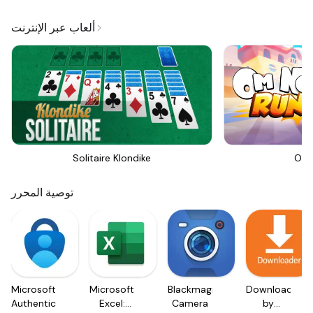
ألعاب عبر الإنترنت
Solitaire Klondike
Om 
توصية المحرر
Microsoft
Microsoft
Blackmagic
Downloader
Authenticator
Excel:
Camera
by