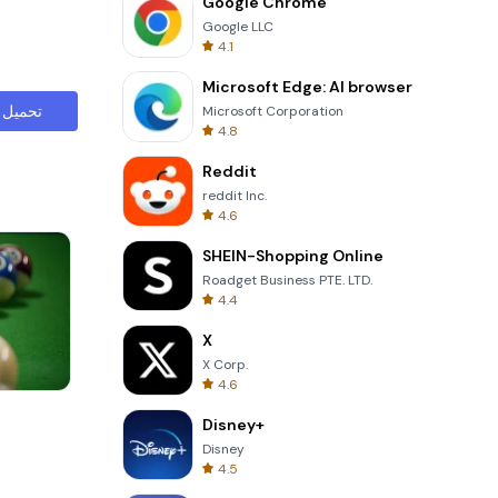
Google Chrome
Google LLC
4.1
Microsoft Edge: AI browser
تحميل
Microsoft Corporation
4.8
Reddit
reddit Inc.
4.6
SHEIN-Shopping Online
Roadget Business PTE. LTD.
4.4
X
X Corp.
4.6
Cannon Balls 3D
Disney+
Disney
4.5