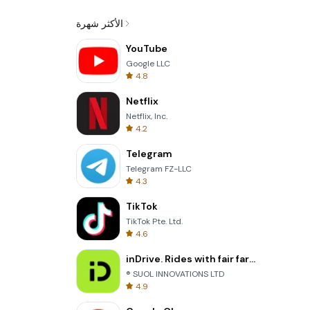
الأكثر شهرة
YouTube
Google LLC
4.8
Netflix
Netflix, Inc.
4.2
Telegram
Telegram FZ-LLC
4.3
TikTok
TikTok Pte. Ltd.
4.6
inDrive. Rides with fair fares
® SUOL INNOVATIONS LTD
4.9