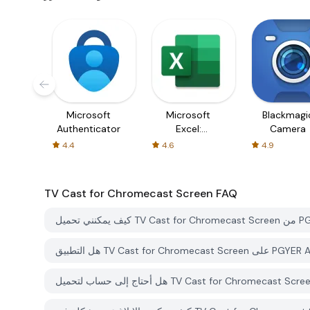
Microsoft
Microsoft
Blackmagi
Authenticator
Excel:
Camera
Spreadsheets
4.4
4.6
4.9
TV Cast for Chromecast Screen
FAQ