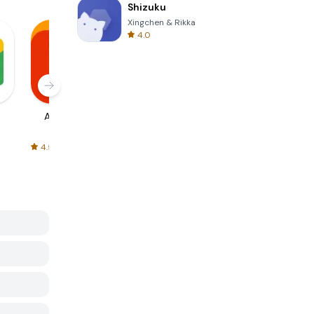
Shizuku
Xingchen & Rikka
4.0
AliExpress
Signal Private
Spotify - Music
Messenger
and Podcasts
4.5
4.3
4.6