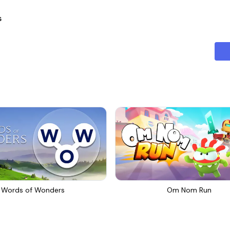
ا
Words of Wonders
Om Nom Run