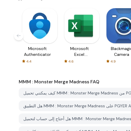
Microsoft
Microsoft
Blackmagi
Authenticator
Excel:
Camera
Spreadsheets
4.4
4.6
4.9
MMM : Monster Merge Madness
FAQ