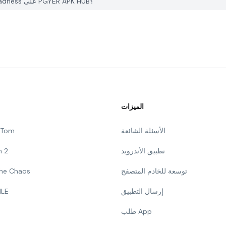
كيف يمكنني الإبلاغ عن مشكلة في MMM : Monster Merge Madness على PGYER APK HUB؟
الميزات
الأسئلة الشائعة
g Tom
تطبيق الأندرويد
n 2
توسعة للخادم المتصفح
 The Chaos
إرسال التطبيق
ILE
طلب App