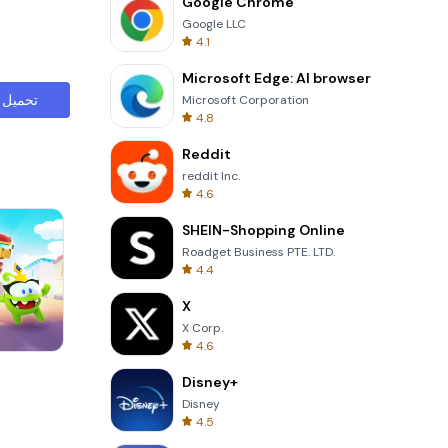
Google Chrome
Google LLC
4.1
Microsoft Edge: AI browser
تحميل
Microsoft Corporation
4.8
Reddit
reddit Inc.
4.6
SHEIN-Shopping Online
Roadget Business PTE. LTD.
4.4
X
X Corp.
4.6
Wheel Of Fortune Quiz
Disney+
Disney
4.5