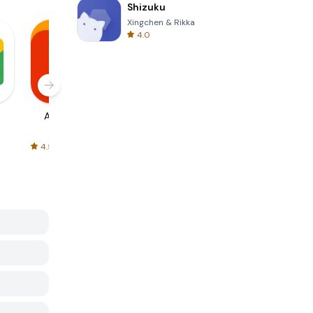
Shizuku
Xingchen & Rikka
4.0
AliExpress
Signal Private
Spotify - Music
Messenger
and Podcasts
4.5
4.3
4.6