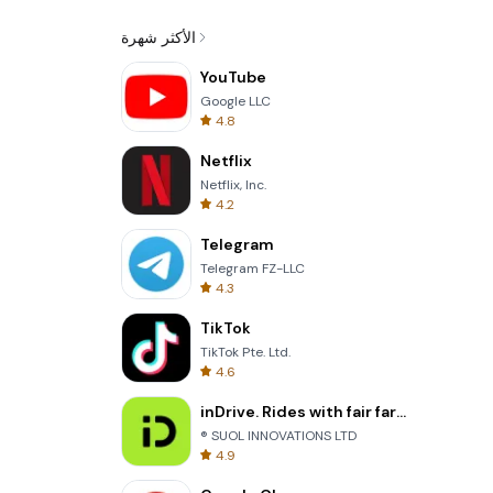
الأكثر شهرة
YouTube
Google LLC
4.8
Netflix
Netflix, Inc.
4.2
Telegram
Telegram FZ-LLC
4.3
TikTok
TikTok Pte. Ltd.
4.6
inDrive. Rides with fair fares
® SUOL INNOVATIONS LTD
4.9