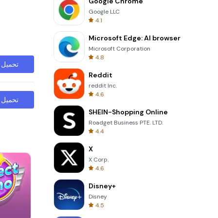
Google Chrome
Google LLC
4.1
Microsoft Edge: AI browser
Microsoft Corporation
4.8
تحميل
Reddit
reddit Inc.
4.6
تحميل
SHEIN-Shopping Online
Roadget Business PTE. LTD.
4.4
X
X Corp.
4.6
Disney+
Disney
4.5