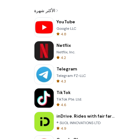
الأكثر شهرة
YouTube
Google LLC
4.8
Netflix
Netflix, Inc.
4.2
Telegram
Telegram FZ-LLC
4.3
TikTok
TikTok Pte. Ltd.
4.6
inDrive. Rides with fair fares
® SUOL INNOVATIONS LTD
4.9