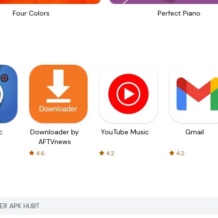
Four Colors
Perfect Piano
c
Downloader by
YouTube Music
Gmail
AFTVnews
4.6
4.2
4.2
كيف يمكنني تحميل Gravity Rider: Space Bike Race من PGYER APK HUB؟