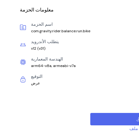
معلومات الحزمة
اسم الحزمة
com.gravity.rider.balance.run.bike
يتطلب الأندرويد
v12
(
v31
)
الهندسة المعمارية
arm64-v8a, armeabi-v7a
التوقيع
عرض