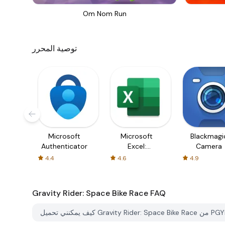
Om Nom Run
توصية المحرر
Microsoft
Microsoft
Blackmagi
Authenticator
Excel:
Camera
Spreadsheets
4.4
4.6
4.9
Gravity Rider: Space Bike Race
FAQ