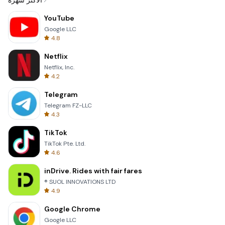
الأكثر شهرة
YouTube
Google LLC
4.8
Netflix
Netflix, Inc.
4.2
Telegram
Telegram FZ-LLC
4.3
TikTok
TikTok Pte. Ltd.
4.6
inDrive. Rides with fair fares
® SUOL INNOVATIONS LTD
4.9
Google Chrome
Google LLC