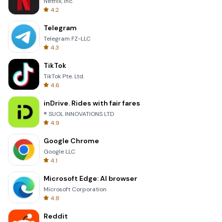
Netflix, Inc.
4.2
Telegram
Telegram FZ-LLC
4.3
TikTok
TikTok Pte. Ltd.
4.6
inDrive. Rides with fair fares
® SUOL INNOVATIONS LTD
4.9
Google Chrome
Google LLC
4.1
Microsoft Edge: AI browser
Microsoft Corporation
4.8
Reddit