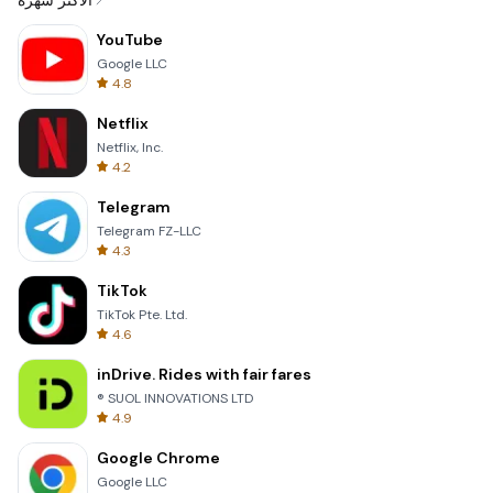
الأكثر شهرة
YouTube
Google LLC
4.8
Netflix
Netflix, Inc.
4.2
Telegram
Telegram FZ-LLC
4.3
TikTok
TikTok Pte. Ltd.
4.6
inDrive. Rides with fair fares
® SUOL INNOVATIONS LTD
4.9
Google Chrome
Google LLC