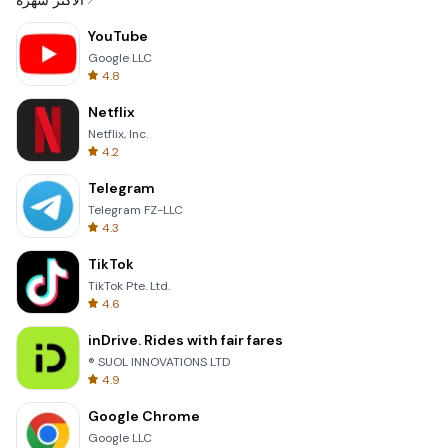
الأكثر شهرة
YouTube
Google LLC
4.8
Netflix
Netflix, Inc.
4.2
Telegram
Telegram FZ-LLC
4.3
TikTok
TikTok Pte. Ltd.
4.6
inDrive. Rides with fair fares
® SUOL INNOVATIONS LTD
4.9
Google Chrome
Google LLC