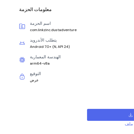
معلومات الحزمة
اسم الحزمة
com.linkzinc.dustadventure
يتطلب الأندرويد
Android 7.0+
(
N, API 24
)
الهندسة المعمارية
arm64-v8a
التوقيع
عرض