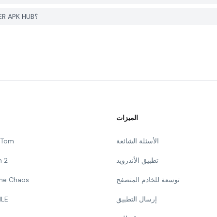
كيف يمكنني الإبلاغ عن مشكلة في Dust Adventure على PGYER APK HUB؟
الميزات
الأسئلة الشائعة
g Tom
تطبيق الأندرويد
n 2
توسعة للخادم المتصفح
 The Chaos
إرسال التطبيق
ILE