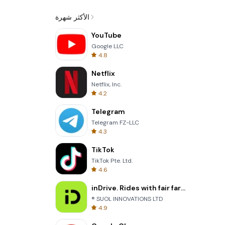
الأكثر شهرة
YouTube
Google LLC
4.8
Netflix
Netflix, Inc.
4.2
Telegram
Telegram FZ-LLC
4.3
TikTok
TikTok Pte. Ltd.
4.6
inDrive. Rides with fair fares
® SUOL INNOVATIONS LTD
4.9