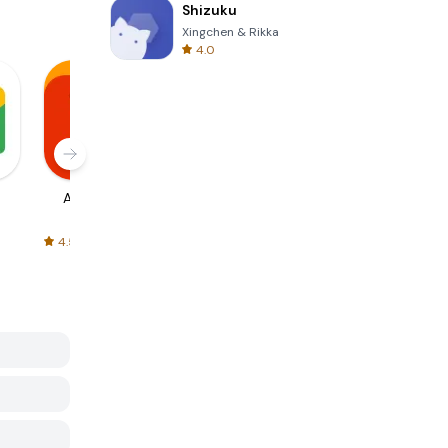
Shizuku
Xingchen & Rikka
4.0
AliExpress
Signal Private
Spotify - Music
Messenger
and Podcasts
4.5
4.3
4.6