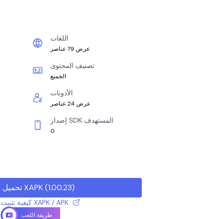
اللغات
عرض 79 عناصر
تصنيف المحتوى
الجميع
الأذونات
عرض 24 عناصر
إصدار SDK المستهدف
0
)
1.00.23
(
تحميل XAPK
كيفية تثبيت ملف XAPK / APK
طريقة اللعب