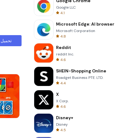
Google Chrome
Google LLC
4.1
Microsoft Edge: AI browser
Microsoft Corporation
4.8
تحميل
Reddit
reddit Inc.
4.6
SHEIN-Shopping Online
Roadget Business PTE. LTD.
4.4
X
X Corp.
4.6
Disney+
Cannon Balls 3D
Disney
4.5