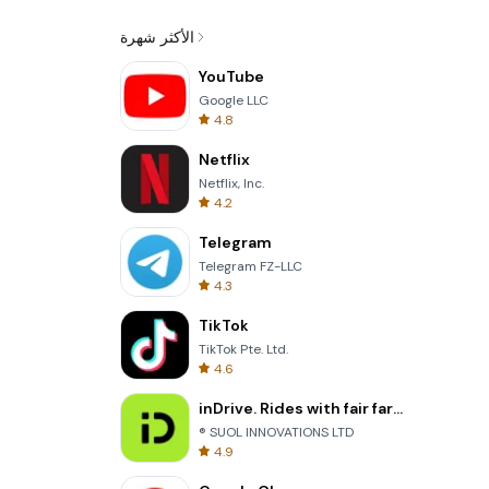
الأكثر شهرة
YouTube
Google LLC
4.8
Netflix
Netflix, Inc.
4.2
Telegram
Telegram FZ-LLC
4.3
TikTok
TikTok Pte. Ltd.
4.6
inDrive. Rides with fair fares
® SUOL INNOVATIONS LTD
4.9