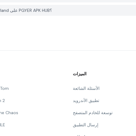
كيف يمكنني الإبلاغ عن مشكلة في Divine W: Perfect Wonderland على PGYER APK HUB؟
الميزات
الأسئلة الشائعة
g Tom
تطبيق الأندرويد
n 2
توسعة للخادم المتصفح
 The Chaos
إرسال التطبيق
ILE