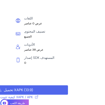
اللغات
عرض 0 عناصر
تصنيف المحتوى
الجميع
الأذونات
عرض 38 عناصر
إصدار SDK المستهدف
0
)
13.9
(
تحميل XAPK
كيفية تثبيت ملف XAPK / APK
طريقة اللعب