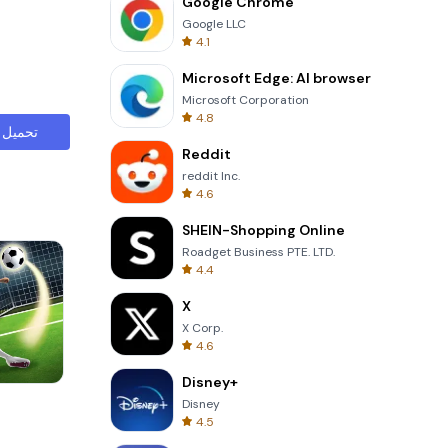
Google Chrome
Google LLC
4.1
Microsoft Edge: AI browser
Microsoft Corporation
4.8
تحميل
Reddit
reddit Inc.
4.6
SHEIN-Shopping Online
Roadget Business PTE. LTD.
4.4
X
X Corp.
4.6
Disney+
Words of Wonders
Disney
4.5