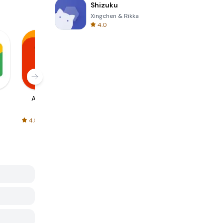
Shizuku
Xingchen & Rikka
4.0
AliExpress
Signal Private
Spotify - Music
Messenger
and Podcasts
4.5
4.3
4.6