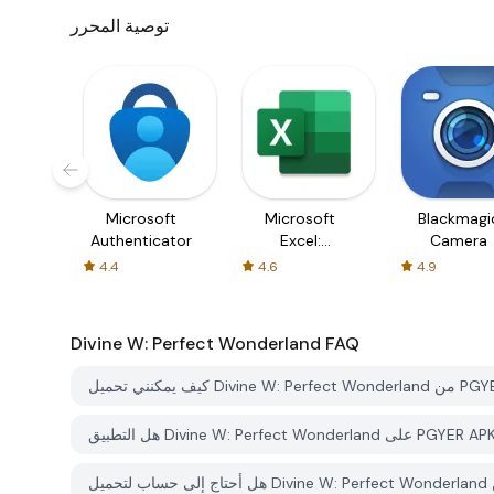
توصية المحرر
Microsoft
Microsoft
Blackmagi
Authenticator
Excel:
Camera
Spreadsheets
4.4
4.6
4.9
Divine W: Perfect Wonderland
FAQ