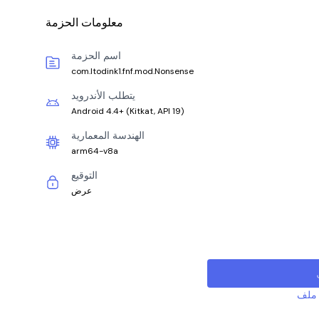
معلومات الحزمة
اسم الحزمة
com.ltodink1.fnf.mod.Nonsense
يتطلب الأندرويد
Android 4.4+
(
Kitkat, API 19
)
الهندسة المعمارية
arm64-v8a
التوقيع
عرض