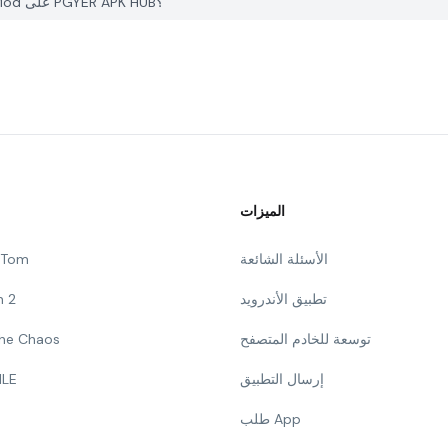
كيف يمكنني الإبلاغ عن مشكلة في Fireday Night Nonsense Mod على PGYER APK HUB؟
الميزات
الأسئلة الشائعة
g Tom
تطبيق الأندرويد
n 2
توسعة للخادم المتصفح
 The Chaos
إرسال التطبيق
ILE
طلب App