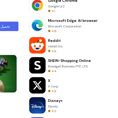
Google Chrome
Google LLC
4.1
Microsoft Edge: AI browser
تحميل
Microsoft Corporation
4.8
Reddit
reddit Inc.
4.6
SHEIN-Shopping Online
Roadget Business PTE. LTD.
4.4
X
X Corp.
4.6
Skip Card
Disney+
Disney
4.5