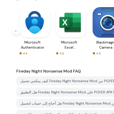
Microsoft
Microsoft
Blackmagi
Authenticator
Excel:
Camera
Spreadsheets
4.4
4.6
4.9
Fireday Night Nonsense Mod
FAQ