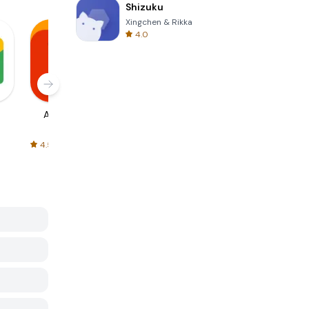
Shizuku
Xingchen & Rikka
4.0
AliExpress
Signal Private
Spotify - Music
Messenger
and Podcasts
4.5
4.3
4.6