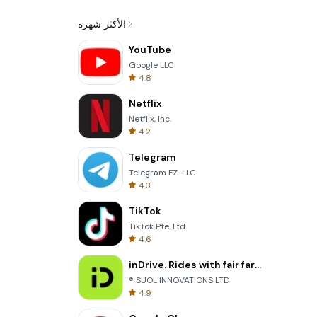
الأكثر شهرة
YouTube
Google LLC
4.8
Netflix
Netflix, Inc.
4.2
Telegram
Telegram FZ-LLC
4.3
TikTok
TikTok Pte. Ltd.
4.6
inDrive. Rides with fair fares
® SUOL INNOVATIONS LTD
4.9