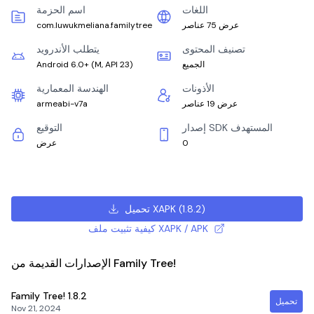
اللغات
اسم الحزمة
عرض 75 عناصر
com.luwukmeliana.familytree
تصنيف المحتوى
يتطلب الأندرويد
الجميع
)
M, API 23
(
Android 6.0+
الأذونات
الهندسة المعمارية
عرض 19 عناصر
armeabi-v7a
إصدار SDK المستهدف
التوقيع
0
عرض
)
1.8.2
(
تحميل XAPK
كيفية تثبيت ملف XAPK / APK
الإصدارات القديمة من Family Tree!
Family Tree!
1.8.2
تحميل
Nov 21, 2024