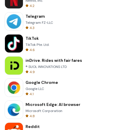
Netflix, Inc.
4.2
Telegram
Telegram FZ-LLC
4.3
TikTok
TikTok Pte. Ltd.
4.6
inDrive. Rides with fair fares
® SUOL INNOVATIONS LTD
4.9
Google Chrome
Google LLC
4.1
Microsoft Edge: AI browser
Microsoft Corporation
4.8
Reddit