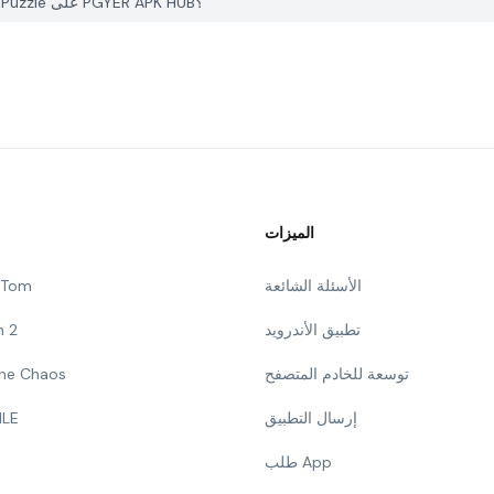
كيف يمكنني الإبلاغ عن مشكلة في Number Blast: Match Ten Puzzle على PGYER APK HUB؟
الميزات
الأسئلة الشائعة
g Tom
تطبيق الأندرويد
n 2
توسعة للخادم المتصفح
 The Chaos
إرسال التطبيق
ILE
طلب App