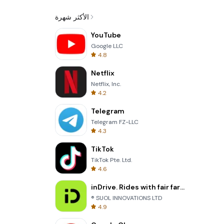
الأكثر شهرة
YouTube
Google LLC
4.8
Netflix
Netflix, Inc.
4.2
Telegram
Telegram FZ-LLC
4.3
TikTok
TikTok Pte. Ltd.
4.6
inDrive. Rides with fair fares
® SUOL INNOVATIONS LTD
4.9