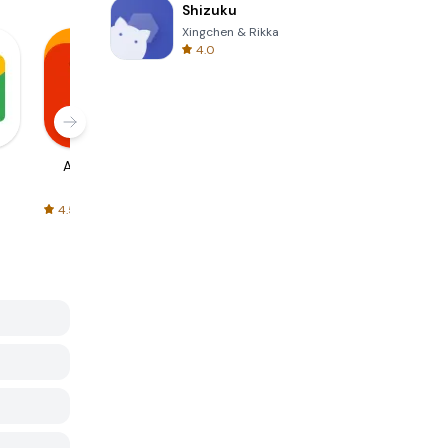
Shizuku
Xingchen & Rikka
4.0
AliExpress
Signal Private
Spotify - Music
Messenger
and Podcasts
4.5
4.3
4.6