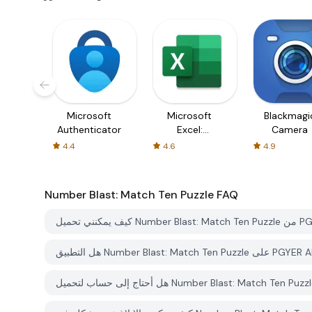
Microsoft
Microsoft
Blackmagi
Authenticator
Excel:
Camera
Spreadsheets
4.4
4.6
4.9
Number Blast: Match Ten Puzzle
FAQ