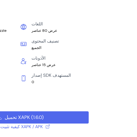
اللغات
عرض 80 عناصر
zzle
تصنيف المحتوى
الجميع
الأذونات
عرض 15 عناصر
إصدار SDK المستهدف
0
)
1.6.0
(
تحميل XAPK
كيفية تثبيت ملف XAPK / APK