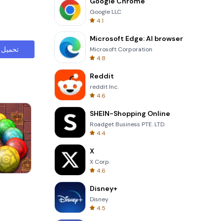
Google Chrome
Google LLC
4.1
Microsoft Edge: AI browser
تحميل
Microsoft Corporation
4.8
Reddit
reddit Inc.
4.6
SHEIN-Shopping Online
Roadget Business PTE. LTD.
4.4
X
X Corp.
4.6
s
Tower Crash 3D
Disney+
Disney
4.5