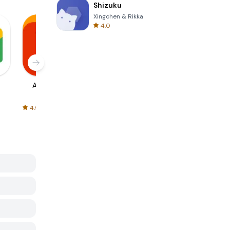
Shizuku
Xingchen & Rikka
4.0
AliExpress
Signal Private
Spotify - Music
Messenger
and Podcasts
4.5
4.3
4.6