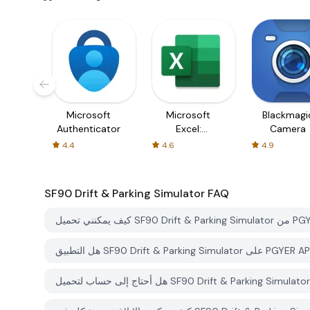
Microsoft
Microsoft
Blackmagi
Authenticator
Excel:
Camera
Spreadsheets
4.4
4.6
4.9
SF90 Drift & Parking Simulator
FAQ