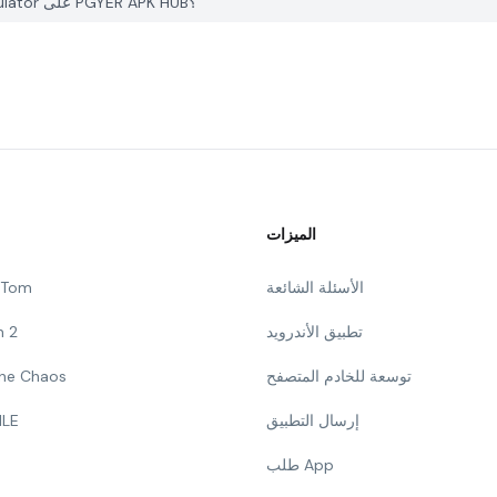
كيف يمكنني الإبلاغ عن مشكلة في SF90 Drift & Parking Simulator على PGYER APK HUB؟
الميزات
الأسئلة الشائعة
g Tom
تطبيق الأندرويد
n 2
توسعة للخادم المتصفح
 The Chaos
إرسال التطبيق
ILE
طلب App