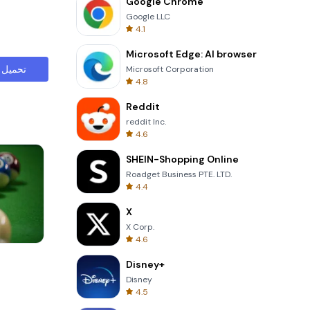
Google Chrome
Google LLC
4.1
Microsoft Edge: AI browser
تحميل
Microsoft Corporation
4.8
Reddit
reddit Inc.
4.6
SHEIN-Shopping Online
Roadget Business PTE. LTD.
4.4
X
X Corp.
4.6
Cut The Rope
Disney+
Disney
4.5