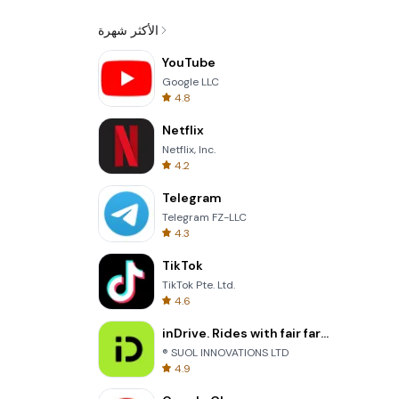
الأكثر شهرة
YouTube
Google LLC
4.8
Netflix
Netflix, Inc.
4.2
Telegram
Telegram FZ-LLC
4.3
TikTok
TikTok Pte. Ltd.
4.6
inDrive. Rides with fair fares
® SUOL INNOVATIONS LTD
4.9