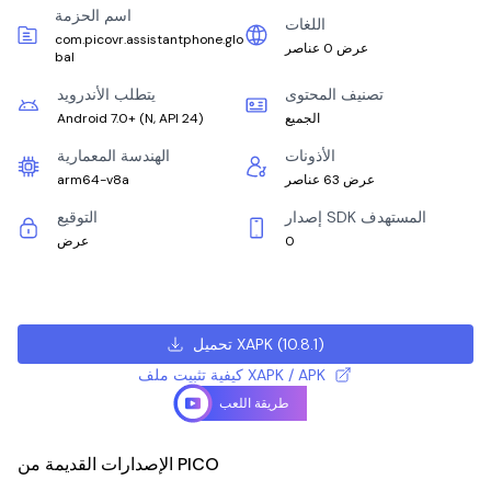
اسم الحزمة
اللغات
com.picovr.assistantphone.glo
عرض 0 عناصر
bal
تصنيف المحتوى
يتطلب الأندرويد
الجميع
)
N, API 24
(
Android 7.0+
الأذونات
الهندسة المعمارية
عرض 63 عناصر
arm64-v8a
إصدار SDK المستهدف
التوقيع
0
عرض
)
10.8.1
(
تحميل XAPK
كيفية تثبيت ملف XAPK / APK
طريقة اللعب
الإصدارات القديمة من PICO