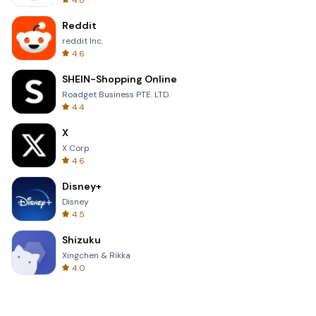
4.8
Reddit
reddit Inc.
4.6
SHEIN-Shopping Online
Roadget Business PTE. LTD.
4.4
X
X Corp.
4.6
Disney+
Disney
4.5
Shizuku
Xingchen & Rikka
4.0