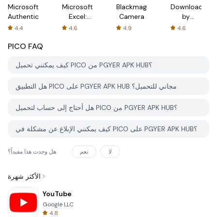
Microsoft
Microsoft
Blackmagic
Downloader
Authenticator
Excel:
Camera
by
Spreadsheets
AFTVnews
4.4
4.6
4.9
4.6
PICO
FAQ
كيف يمكنني تحميل PICO من PGYER APK HUB؟
هل التطبيق PICO على PGYER APK HUB مجاني للتحميل؟
هل أحتاج إلى حساب لتحميل PICO من PGYER APK HUB؟
كيف يمكنني الإبلاغ عن مشكلة في PICO على PGYER APK HUB؟
لا
نعم
هل وجدت هذا مفيداً؟
الأكثر شهرة
YouTube
Google LLC
4.8