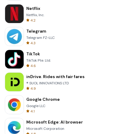
Netflix
Netflix, Inc.
4.2
Telegram
Telegram FZ-LLC
4.3
TikTok
TikTok Pte. Ltd.
4.6
inDrive. Rides with fair fares
® SUOL INNOVATIONS LTD
4.9
Google Chrome
Google LLC
4.1
Microsoft Edge: AI browser
Microsoft Corporation