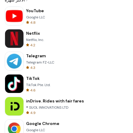
الأكثر شهرة
YouTube
Google LLC
4.8
Netflix
Netflix, Inc.
4.2
Telegram
Telegram FZ-LLC
4.3
TikTok
TikTok Pte. Ltd.
4.6
inDrive. Rides with fair fares
® SUOL INNOVATIONS LTD
4.9
Google Chrome
Google LLC