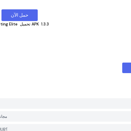
حمل الآن
1.3.3
تحميل APK
ting Elite
هل التطبيق Elite
هل أحتاج إلى حساب لتحميل Shooting Elite من PGYER APK HUB؟