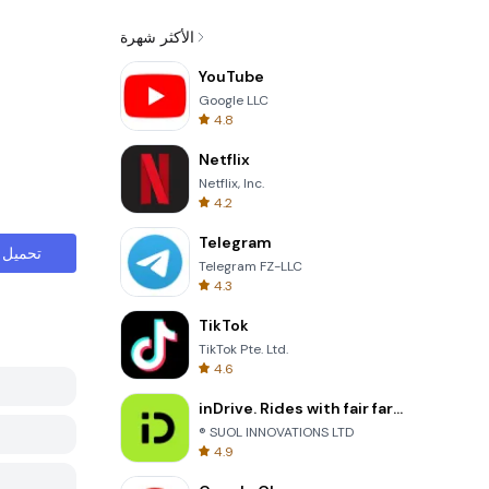
الأكثر شهرة
YouTube
Google LLC
4.8
Netflix
Netflix, Inc.
4.2
Telegram
تحميل
Telegram FZ-LLC
4.3
TikTok
TikTok Pte. Ltd.
4.6
inDrive. Rides with fair fares
® SUOL INNOVATIONS LTD
4.9