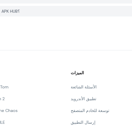
كيف يمكنني الإبلاغ عن مشكلة في Shooting Elite على PGYER APK HUB؟
الميزات
الأسئلة الشائعة
g Tom
تطبيق الأندرويد
n 2
توسعة للخادم المتصفح
 The Chaos
إرسال التطبيق
ILE