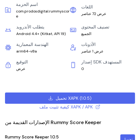
اسم الحزمة
اللغات
com.prodosdigital.rummyscor
عرض 72 عناصر
e
تصنيف المحتوى
يتطلب الأندرويد
الجميع
)
Kitkat, API 19
(
Android 4.4+
الأذونات
الهندسة المعمارية
عرض 1 عناصر
arm64-v8a
إصدار SDK المستهدف
التوقيع
0
عرض
)
1.0.5
(
تحميل XAPK
كيفية تثبيت ملف XAPK / APK
الإصدارات القديمة من Rummy Score Keeper
Rummy Score Keeper
1.0.5
تحميل