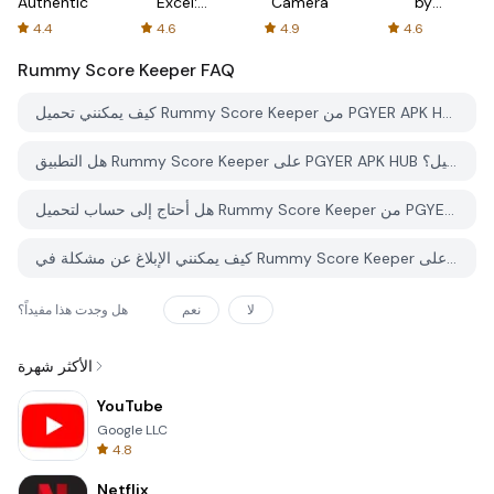
Authenticator
Excel:
Camera
by
Spreadsheets
AFTVnews
4.4
4.6
4.9
4.6
Rummy Score Keeper
FAQ
كيف يمكنني تحميل Rummy Score Keeper من PGYER APK HUB؟
هل التطبيق Rummy Score Keeper على PGYER APK HUB مجاني للتحميل؟
هل أحتاج إلى حساب لتحميل Rummy Score Keeper من PGYER APK HUB؟
كيف يمكنني الإبلاغ عن مشكلة في Rummy Score Keeper على PGYER APK HUB؟
لا
نعم
هل وجدت هذا مفيداً؟
الأكثر شهرة
YouTube
Google LLC
4.8
Netflix