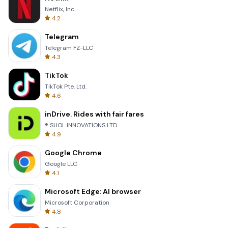
Netflix, Inc.
4.2
Telegram
Telegram FZ-LLC
4.3
TikTok
TikTok Pte. Ltd.
4.6
inDrive. Rides with fair fares
® SUOL INNOVATIONS LTD
4.9
Google Chrome
Google LLC
4.1
Microsoft Edge: AI browser
Microsoft Corporation
4.8