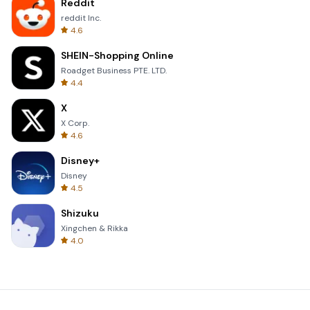
Reddit
reddit Inc.
4.6
SHEIN-Shopping Online
Roadget Business PTE. LTD.
4.4
X
X Corp.
4.6
Disney+
Disney
4.5
Shizuku
Xingchen & Rikka
4.0