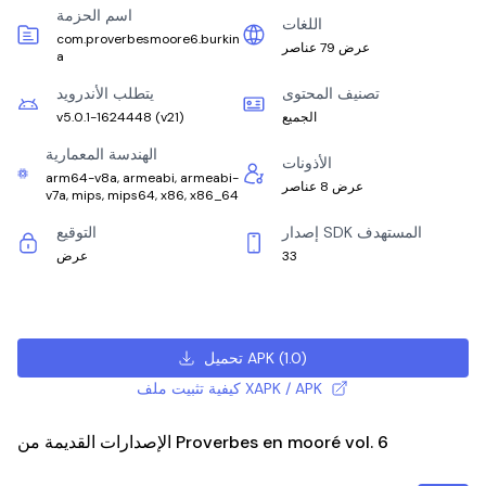
اسم الحزمة
اللغات
com.proverbesmoore6.burkin
عرض 79 عناصر
a
تصنيف المحتوى
يتطلب الأندرويد
الجميع
)
v21
(
v5.0.1-1624448
الهندسة المعمارية
الأذونات
arm64-v8a, armeabi, armeabi-
عرض 8 عناصر
v7a, mips, mips64, x86, x86_64
إصدار SDK المستهدف
التوقيع
33
عرض
)
1.0
(
تحميل APK
كيفية تثبيت ملف XAPK / APK
الإصدارات القديمة من Proverbes en mooré vol. 6