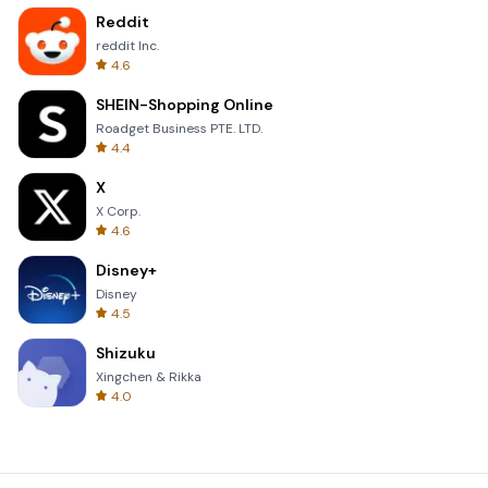
Reddit
reddit Inc.
4.6
SHEIN-Shopping Online
Roadget Business PTE. LTD.
4.4
X
X Corp.
4.6
Disney+
Disney
4.5
Shizuku
Xingchen & Rikka
4.0