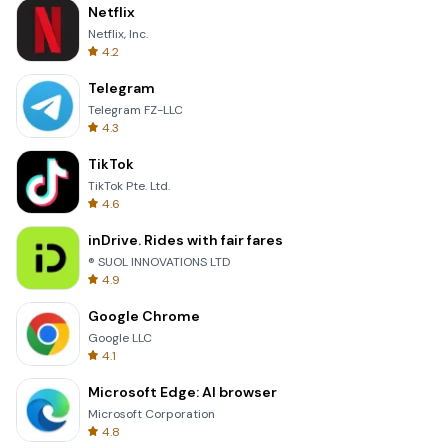
Netflix
Netflix, Inc.
4.2
Telegram
Telegram FZ-LLC
4.3
TikTok
TikTok Pte. Ltd.
4.6
inDrive. Rides with fair fares
® SUOL INNOVATIONS LTD
4.9
Google Chrome
Google LLC
4.1
Microsoft Edge: AI browser
Microsoft Corporation
4.8