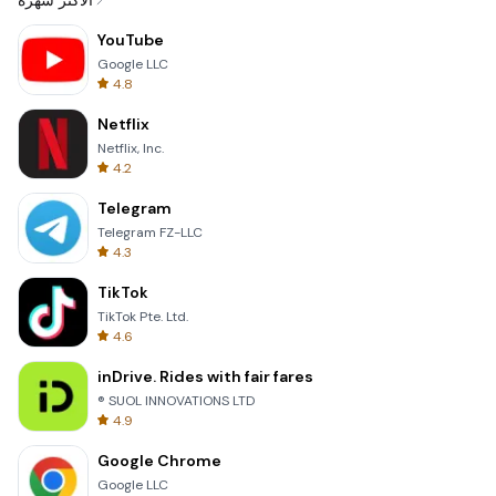
الأكثر شهرة
YouTube
Google LLC
4.8
Netflix
Netflix, Inc.
4.2
Telegram
Telegram FZ-LLC
4.3
TikTok
TikTok Pte. Ltd.
4.6
inDrive. Rides with fair fares
® SUOL INNOVATIONS LTD
4.9
Google Chrome
Google LLC