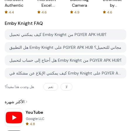
Authenticator
Excel:
Camera
by
Spreadsheets
AFTVnews
4.4
4.6
4.9
4.6
Emby Knight
FAQ
كيف يمكنني تحميل Emby Knight من PGYER APK HUB؟
هل التطبيق Emby Knight على PGYER APK HUB مجاني للتحميل؟
هل أحتاج إلى حساب لتحميل Emby Knight من PGYER APK HUB؟
كيف يمكنني الإبلاغ عن مشكلة في Emby Knight على PGYER APK HUB؟
لا
نعم
هل وجدت هذا مفيداً؟
الأكثر شهرة
YouTube
Google LLC
4.8