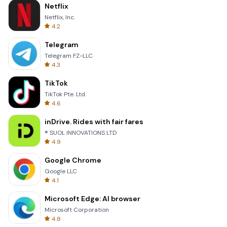
Netflix
Netflix, Inc.
4.2
Telegram
Telegram FZ-LLC
4.3
TikTok
TikTok Pte. Ltd.
4.6
inDrive. Rides with fair fares
® SUOL INNOVATIONS LTD
4.9
Google Chrome
Google LLC
4.1
Microsoft Edge: AI browser
Microsoft Corporation
4.8