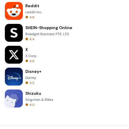
Reddit
reddit Inc.
4.6
SHEIN-Shopping Online
Roadget Business PTE. LTD.
4.4
X
X Corp.
4.6
Disney+
Disney
4.5
Shizuku
Xingchen & Rikka
4.0