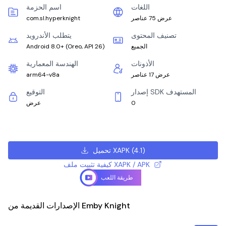
اللغات
اسم الحزمة
عرض 75 عناصر
com.sl.hyperknight
تصنيف المحتوى
يتطلب الأندرويد
الجميع
)
Oreo, API 26
(
Android 8.0+
الأذونات
الهندسة المعمارية
عرض 17 عناصر
arm64-v8a
إصدار SDK المستهدف
التوقيع
0
عرض
)
4.1
(
تحميل XAPK
كيفية تثبيت ملف XAPK / APK
طريقة اللعب
الإصدارات القديمة من Emby Knight