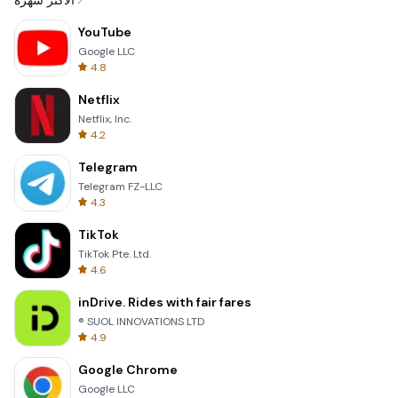
الأكثر شهرة
YouTube
Google LLC
4.8
Netflix
Netflix, Inc.
4.2
Telegram
Telegram FZ-LLC
4.3
TikTok
TikTok Pte. Ltd.
4.6
inDrive. Rides with fair fares
® SUOL INNOVATIONS LTD
4.9
Google Chrome
Google LLC