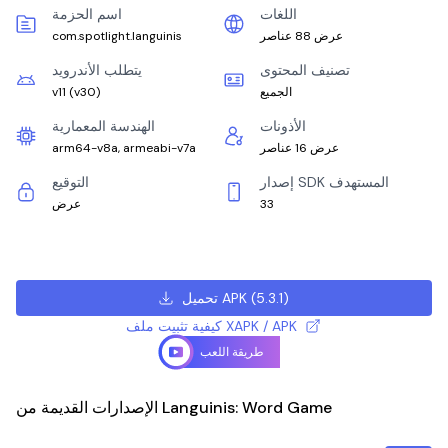
اللغات
اسم الحزمة
عرض 88 عناصر
com.spotlight.languinis
تصنيف المحتوى
يتطلب الأندرويد
الجميع
)
v30
(
v11
الأذونات
الهندسة المعمارية
عرض 16 عناصر
arm64-v8a, armeabi-v7a
إصدار SDK المستهدف
التوقيع
33
عرض
)
5.3.1
(
تحميل APK
كيفية تثبيت ملف XAPK / APK
طريقة اللعب
الإصدارات القديمة من Languinis: Word Game