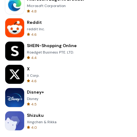
Microsoft Corporation
4.8
Reddit
reddit Inc.
4.6
SHEIN-Shopping Online
Roadget Business PTE. LTD.
4.4
X
X Corp.
4.6
Disney+
Disney
4.5
Shizuku
Xingchen & Rikka
4.0