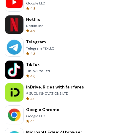
Google LLC
4.8
Netflix
Netflix, Inc.
4.2
Telegram
Telegram FZ-LLC
4.3
TikTok
TikTok Pte. Ltd.
4.6
inDrive. Rides with fair fares
® SUOL INNOVATIONS LTD
4.9
Google Chrome
Google LLC
4.1
Microsoft Edge: AI browser