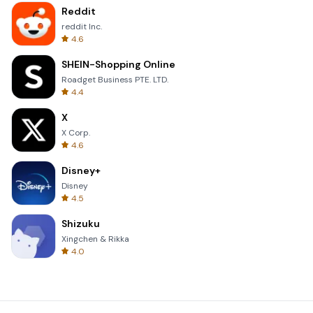
Reddit
reddit Inc.
4.6
SHEIN-Shopping Online
Roadget Business PTE. LTD.
4.4
X
X Corp.
4.6
Disney+
Disney
4.5
Shizuku
Xingchen & Rikka
4.0