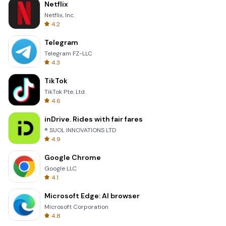
Netflix
Netflix, Inc.
4.2
Telegram
Telegram FZ-LLC
4.3
TikTok
TikTok Pte. Ltd.
4.6
inDrive. Rides with fair fares
® SUOL INNOVATIONS LTD
4.9
Google Chrome
Google LLC
4.1
Microsoft Edge: AI browser
Microsoft Corporation
4.8