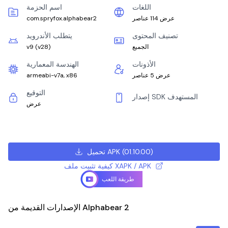
اللغات
اسم الحزمة
عرض 114 عناصر
com.spryfox.alphabear2
تصنيف المحتوى
يتطلب الأندرويد
الجميع
)
v28
(
v9
الأذونات
الهندسة المعمارية
عرض 5 عناصر
armeabi-v7a, x86
التوقيع
إصدار SDK المستهدف
عرض
)
01.10.00
(
تحميل APK
كيفية تثبيت ملف XAPK / APK
طريقة اللعب
الإصدارات القديمة من Alphabear 2